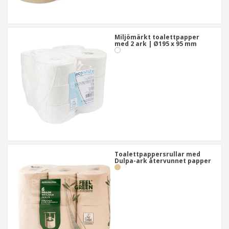
Miljömärkt toalettpapper
med 2 ark | Ø195 x 95 mm
Toalettpappersrullar med
Dulpa-ark återvunnet papper