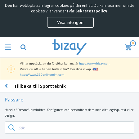
Den här webbplatsen lagrar cookies på din enhet. Du kan läsa mer om de
T
cookies vi använder i vår
Sekretesspolicy
.
o
p
Visa inte igen
p
M
s
a
ä
r
l
0
k
j
R
n
a
e
a
r
k
d
e
Vi har upptäckt att du försöker komma åt
https://www.bizay.se
.
l
s
S
Visste du att vi har en butik i Usa? Gör dina inköp i
a
f
k
https://www.360onlineprint.com
m
ö
ä
p
r
Tillbaka till Sportteknik
r
r
i
K
m
o
n
o
a
d
Passare
g
n
r
u
s
t
o
k
Handla "Passare"-produkter. Konfigurera och personifiera dem med ditt logotyp, text eller
V
m
o
c
t
design.
ä
a
r
h
e
s
t
s
U
r
k
e
m
t
K
o
r
a
s
l