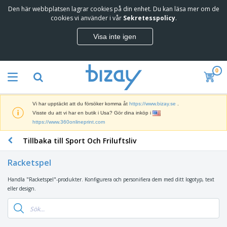
Den här webbplatsen lagrar cookies på din enhet. Du kan läsa mer om de
T
cookies vi använder i vår
Sekretesspolicy
.
o
p
Visa inte igen
p
M
s
a
ä
r
l
0
k
j
R
n
a
e
a
r
k
d
e
Vi har upptäckt att du försöker komma åt
https://www.bizay.se
.
l
s
S
Visste du att vi har en butik i Usa? Gör dina inköp i
a
f
k
https://www.360onlineprint.com
m
ö
ä
p
r
Tillbaka till Sport Och Friluftsliv
r
r
i
K
m
o
n
o
a
d
Racketspel
g
n
r
u
s
t
o
k
Handla "Racketspel"-produkter. Konfigurera och personifiera dem med ditt logotyp, text
V
m
o
c
t
eller design.
ä
a
r
h
e
s
t
s
U
r
k
e
m
t
K
o
r
a
s
l