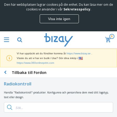
Den här webbplatsen lagrar cookies på din enhet. Du kan läsa mer om de
cookies vi använder i vår
Sekretesspolicy
.
Visa inte igen
0
Vi har upptäckt att du försöker komma åt
https://www.bizay.se
.
Visste du att vi har en butik i Usa? Gör dina inköp i
https://www.360onlineprint.com
Tillbaka till Fordon
Radiokontroll
Handla "Radiokontroll"-produkter. Konfigurera och personifiera dem med ditt logotyp,
text eller design.