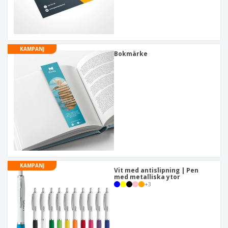
KAMPANJ
Bokmärke
KAMPANJ
Vit med antislipning | Pen
med metalliska ytor
+
3