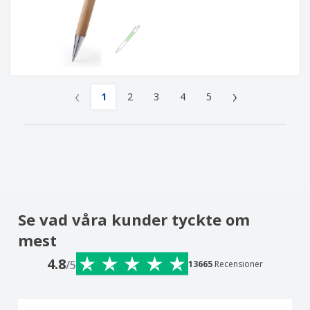
‹
›
1
2
3
4
5
Se vad våra kunder tyckte om
mest
4.8
/5
13665
Recensioner