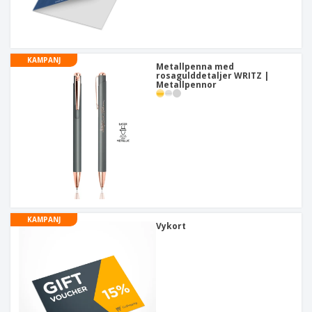
KAMPANJ
Metallpenna med
rosagulddetaljer WRITZ |
Metallpennor
KAMPANJ
Vykort