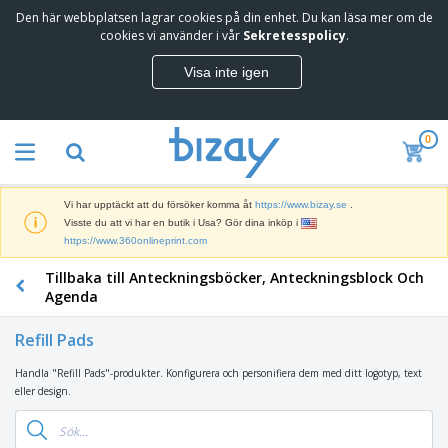
Den här webbplatsen lagrar cookies på din enhet. Du kan läsa mer om de
T
cookies vi använder i vår
Sekretesspolicy
.
o
p
Visa inte igen
p
M
s
a
ä
r
l
0
k
j
R
n
a
e
a
r
k
d
e
Vi har upptäckt att du försöker komma åt
https://www.bizay.se
.
l
s
S
Visste du att vi har en butik i Usa? Gör dina inköp i
a
f
k
https://www.360onlineprint.com
m
ö
ä
p
r
Tillbaka till Anteckningsböcker, Anteckningsblock Och
r
r
i
K
m
Agenda
o
n
o
a
d
g
n
r
u
Refill Pads
s
t
o
k
V
m
o
c
t
Handla "Refill Pads"-produkter. Konfigurera och personifiera dem med ditt logotyp, text
ä
a
r
h
e
eller design.
s
t
s
U
r
k
e
m
t
K
o
r
a
s
l