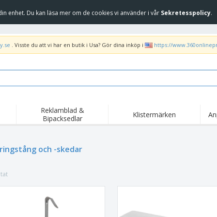
in enhet. Du kan läsa mer om de cookies vi använder i vår
Sekretesspolicy
.
y.se
. Visste du att vi har en butik i Usa? Gör dina inköp i
https://www.360onlinep
Reklamblad &
Klistermärken
An
Bipacksedlar
Höj
Trend
Nya produkter
kam
Flagga, Ceremoniella
ringstång och -skedar
Banderoll
T-sh
flagga och Guidons
Matserviceutrustning
Roll-ups
Bro
och tillbehör
tat
Hemleverans och
Engångsartiklar
Fril
takeaway
Klistermärken, vinyler
Armbandsur
Arb
och affischer
trofékoppar och
Huvtröjor
Frak
troféer