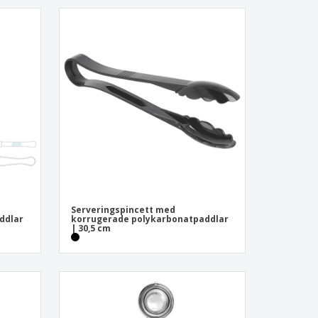
Serveringspincett med
ddlar
korrugerade polykarbonatpaddlar
| 30,5 cm