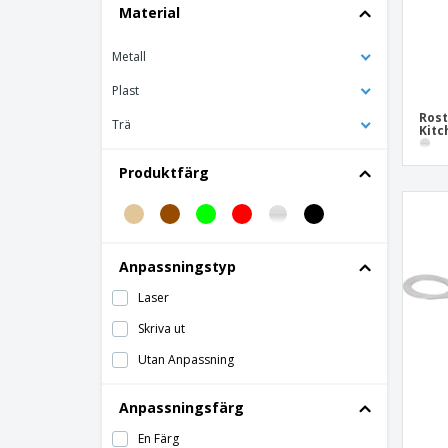
Material
Rostfritt stål Multipurpose Kitchen Tongs
Metall
Serveringspincett med korrugerade
polykarbonatpaddlar
Plast
Spoon Service Svart Polykarbonat
Rost
Trä
Kitc
Stor bambugaffel
rostfri slev
Produktfärg
Anpassningstyp
Laser
Skriva ut
Utan Anpassning
Anpassningsfärg
En Färg