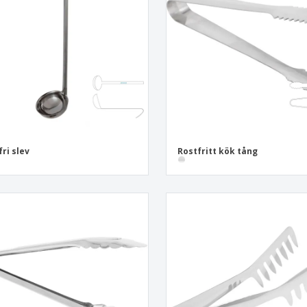
Utställare
Medaljer
Per
Affischer
Eten en snoep
Ekol
Resväskor och
Skrivaretiketter
Böck
ryggsäckar
fri slev
Rostfritt kök tång