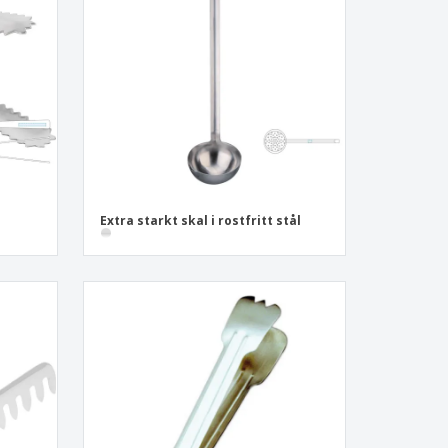
sonaliserade gåvor
ogiska produkter
er och kataloger
Extra starkt skal i rostfritt stål