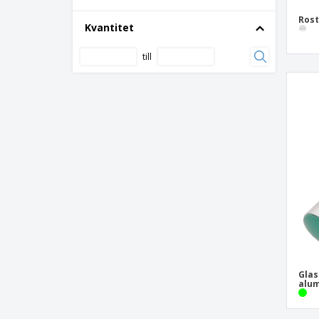
Rost
Kvantitet
till
Glas
alum