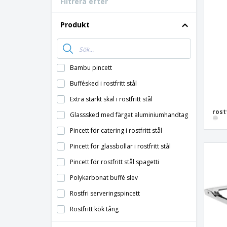
Filtrera efter
Bonuskort
T-shirt
Produkt
Magneter
Vinyl-Banderoll
Bambu pincett
Buffésked i rostfritt stål
Extra starkt skal i rostfritt stål
rost
Glasssked med färgat aluminiumhandtag
Pincett för catering i rostfritt stål
Pincett för glassbollar i rostfritt stål
Pincett för rostfritt stål spagetti
Polykarbonat buffé slev
Rostfri serveringspincett
Rostfritt kök tång
Rostfritt stål Monoblock Rakt skal