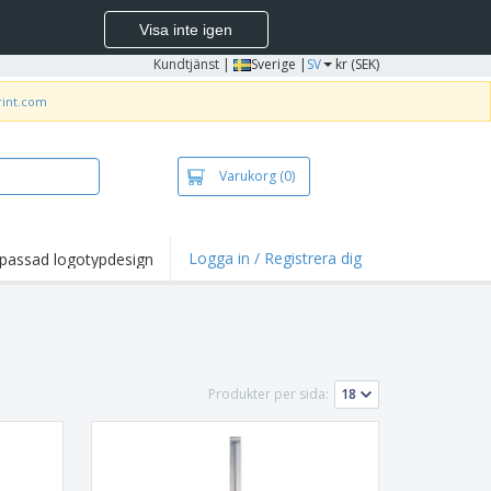
Visa inte igen
Kundtjänst
|
Sverige |
SV
kr (SEK)
rint.com
Varukorg
(0)
Logga in / Registrera dig
passad logotypdesign
dpunkter och
panjer
irts och pikéer
deri
Produkter per sida:
uftsverksamhet
ete hemifrån
tlådor