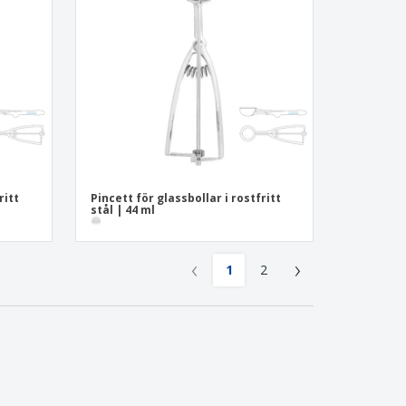
ritt
Pincett för glassbollar i rostfritt
stål | 44 ml
‹
›
1
2