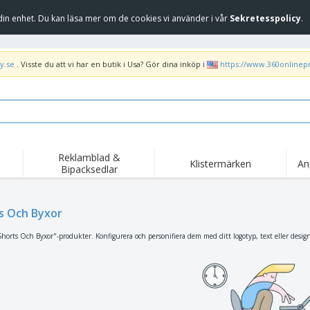
in enhet. Du kan läsa mer om de cookies vi använder i vår
Sekretesspolicy
.
y.se
. Visste du att vi har en butik i Usa? Gör dina inköp i
https://www.360onlinep
Reklamblad &
Klistermärken
An
Bipacksedlar
Höj
Trend
Nya produkter
kam
Flagga, Ceremoniella
s Och Byxor
Banderoll
T-sh
flagga och Guidons
Matserviceutrustning
Roll-ups
Bro
horts Och Byxor"-produkter. Konfigurera och personifiera dem med ditt logotyp, text eller desig
och tillbehör
Hemleverans och
Engångsartiklar
Fril
takeaway
Klistermärken, vinyler
Armbandsur
Arb
och affischer
trofékoppar och
Huvtröjor
Frak
troféer