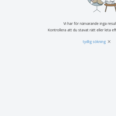
Utställare
Medaljer
Per
Affischer
Eten en snoep
Ekol
Resväskor och
Skrivaretiketter
Böck
ryggsäckar
Vi har för närvarande inga resul
Kontrollera att du stavat rätt eller leta e
×
tydlig sökning