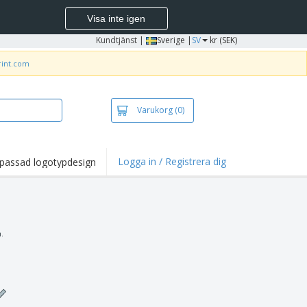
Visa inte igen
Kundtjänst
|
Sverige |
SV
kr (SEK)
rint.com
Varukorg
(0)
Logga in / Registrera dig
passad logotypdesign
dpunkter och
panjer
irts och pikéer
deri
n.
uftsverksamhet
ete hemifrån
tlådor