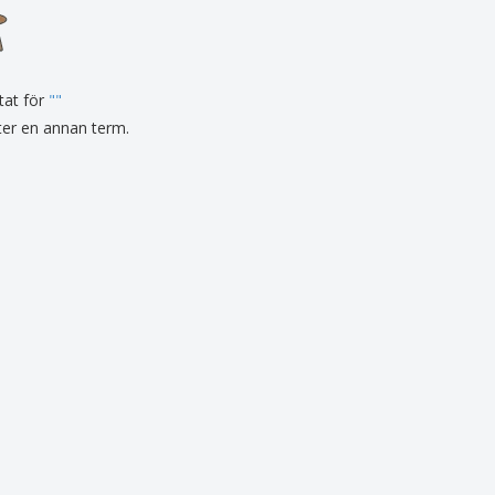
sonaliserade gåvor
ogiska produkter
er och kataloger
tat för
"
"
fter en annan term.