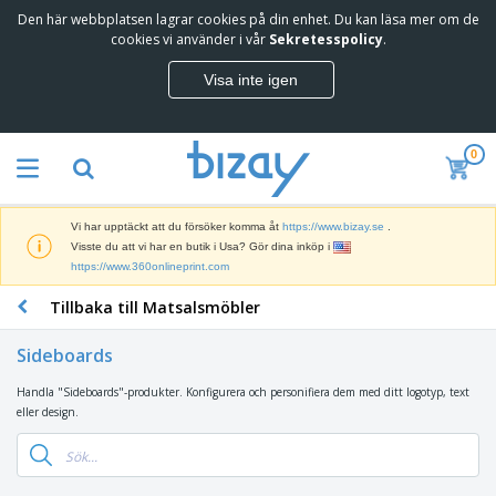
Den här webbplatsen lagrar cookies på din enhet. Du kan läsa mer om de
T
cookies vi använder i vår
Sekretesspolicy
.
o
p
Visa inte igen
p
M
s
a
ä
r
l
0
k
j
R
n
a
e
a
r
k
d
e
Vi har upptäckt att du försöker komma åt
https://www.bizay.se
.
l
s
S
Visste du att vi har en butik i Usa? Gör dina inköp i
a
f
k
https://www.360onlineprint.com
m
ö
ä
p
r
Tillbaka till Matsalsmöbler
r
r
i
K
m
o
n
o
a
d
Sideboards
g
n
r
u
s
t
o
k
Handla "Sideboards"-produkter. Konfigurera och personifiera dem med ditt logotyp, text
V
m
o
c
t
eller design.
ä
a
r
h
e
s
t
s
U
r
k
e
m
t
K
o
r
a
s
l