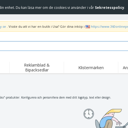
in enhet. Du kan läsa mer om de cookies vi använder i vår
Sekretesspolicy
.
y.se
. Visste du att vi har en butik i Usa? Gör dina inköp i
https://www.360onlinep
Reklamblad &
Klistermärken
An
Bipacksedlar
Höj
Trend
Nya produkter
kam
Flagga, Ceremoniella
Banderoll
T-sh
flagga och Guidons
Matserviceutrustning
Roll-ups
Bro
ko"-produkter. Konfigurera och personifiera dem med ditt logotyp, text eller design.
och tillbehör
Hemleverans och
Engångsartiklar
Fril
takeaway
Klistermärken, vinyler
Armbandsur
Arb
och affischer
trofékoppar och
Huvtröjor
Frak
troféer