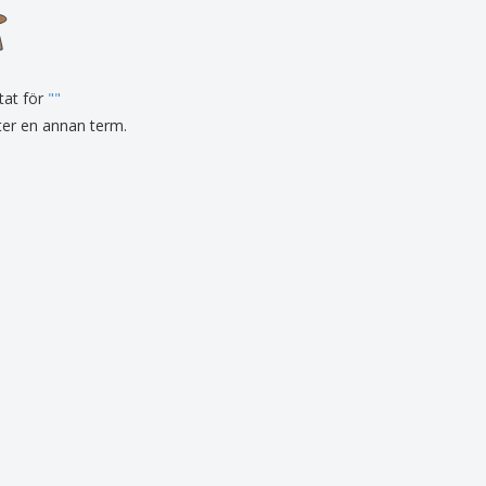
sonaliserade gåvor
ogiska produkter
er och kataloger
tat för
"
"
fter en annan term.