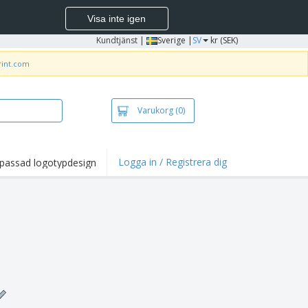
Visa inte igen
Kundtjänst
|
Sverige |
SV
kr (SEK)
rint.com
Varukorg
(0)
Logga in / Registrera dig
passad logotypdesign
dpunkter och
panjer
irts och pikéer
deri
uftsverksamhet
ete hemifrån
tlådor