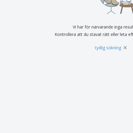
Utställare
Medaljer
Per
Affischer
Eten en snoep
Ekol
Resväskor och
Skrivaretiketter
Böck
ryggsäckar
Vi har för närvarande inga resul
Kontrollera att du stavat rätt eller leta e
×
tydlig sökning