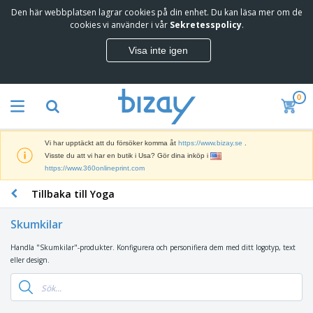
Den här webbplatsen lagrar cookies på din enhet. Du kan läsa mer om de
T
cookies vi använder i vår
Sekretesspolicy
.
o
p
Visa inte igen
p
M
s
a
ä
r
l
0
k
j
R
n
a
e
a
r
k
d
e
Vi har upptäckt att du försöker komma åt
https://www.bizay.se
.
l
s
S
Visste du att vi har en butik i Usa? Gör dina inköp i
a
f
k
https://www.360onlineprint.com
m
ö
ä
p
r
Tillbaka till Yoga
r
r
i
K
m
o
n
o
a
d
Skumkilar
g
n
r
u
s
t
o
k
Handla "Skumkilar"-produkter. Konfigurera och personifiera dem med ditt logotyp, text
V
m
o
c
t
eller design.
ä
a
r
h
e
s
t
s
U
r
k
e
m
t
K
o
r
a
s
l