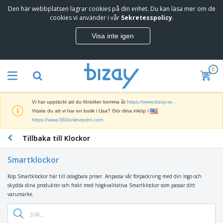
Den här webbplatsen lagrar cookies på din enhet. Du kan läsa mer om de
T
cookies vi använder i vår
Sekretesspolicy
.
o
p
Visa inte igen
p
M
s
a
ä
r
l
0
k
j
R
n
a
e
a
r
k
d
e
Vi har upptäckt att du försöker komma åt
https://www.bizay.se
.
l
s
S
Visste du att vi har en butik i Usa? Gör dina inköp i
a
f
k
https://www.360onlineprint.com
m
ö
ä
p
r
Tillbaka till Klockor
r
r
i
K
m
o
n
o
a
d
Smartklockor
g
n
r
u
s
t
o
k
Köp Smartklockor här till oslagbara priser. Anpassa vår förpackning med din logo och
V
m
o
c
t
skydda dina produkter och frakt med högkvalitativa Smartklockor som passar ditt
ä
a
r
h
e
varumärke.
s
t
s
U
r
k
e
m
t
K
o
r
a
s
l