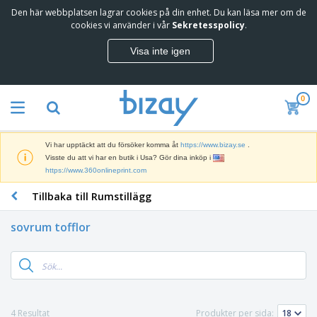
Den här webbplatsen lagrar cookies på din enhet. Du kan läsa mer om de
cookies vi använder i vår
Sekretesspolicy
.
Visa inte igen
0
Vi har upptäckt att du försöker komma åt
https://www.bizay.se
.
Visste du att vi har en butik i Usa? Gör dina inköp i
https://www.360onlineprint.com
Tillbaka till Rumstillägg
sovrum tofflor
4 Resultat
Produkter per sida: