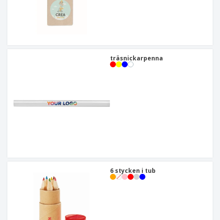
träsnickarpenna
6 stycken i tub