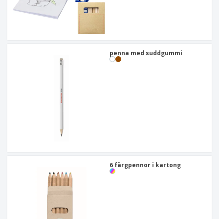
penna med suddgummi
6 färgpennor i kartong