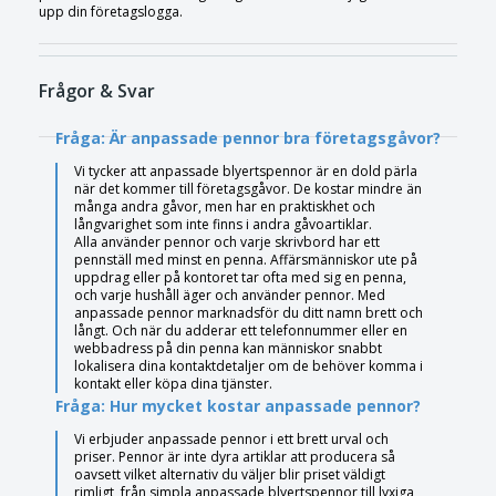
upp din företagslogga.
Frågor & Svar
Fråga: Är anpassade pennor bra företagsgåvor?
Vi tycker att anpassade blyertspennor är en dold pärla
när det kommer till företagsgåvor. De kostar mindre än
många andra gåvor, men har en praktiskhet och
långvarighet som inte finns i andra gåvoartiklar.
Alla använder pennor och varje skrivbord har ett
pennställ med minst en penna. Affärsmänniskor ute på
uppdrag eller på kontoret tar ofta med sig en penna,
och varje hushåll äger och använder pennor. Med
anpassade pennor marknadsför du ditt namn brett och
långt. Och när du adderar ett telefonnummer eller en
webbadress på din penna kan människor snabbt
lokalisera dina kontaktdetaljer om de behöver komma i
kontakt eller köpa dina tjänster.
Fråga: Hur mycket kostar anpassade pennor?
Vi erbjuder anpassade pennor i ett brett urval och
priser. Pennor är inte dyra artiklar att producera så
oavsett vilket alternativ du väljer blir priset väldigt
rimligt, från simpla anpassade blyertspennor till lyxiga