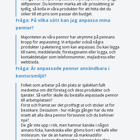
stiftpennor. Du kommer märka att vår prissättning är
tydlig, så kolla in våra produkter för att hitta det du
söker till ett pris som passar din budget.
Fråga: På vilka sätt kan jag anpassa mina
pennor?
Majoriteten av våra pennor har utrymme på pennans
kropp för anpassning. Vi erbjuder också några
produkter i paketering som kan anpassas. Du kan lägga
till namn, meddelande, företagsnamn eller logga, och
kontaktdetaljer som telefonnummer, mejladress eller
webbsida.
Fråga: Är anpassade pennor användbara i
kontorsmiljö?
Folket som arbetar på din plats är självklart fullt
medvetna om ditt företag och dess produkter och
tjänster. Så varför skulle du beställa anpassade pennor
till arbetsplatsen?
Först och främst ser det proffsigt ut och sticker ut för
besökare. Dessutom - hur många gånger har du inte
insett att alla dina pennor försvunnit och du behöver
nya?
De går inte upp i rök, men hamnar kanske i någon
annans ficka, handväska eller glöms bort i ett kafé eller
mötesrum. Var de än hamnar så marknadsför