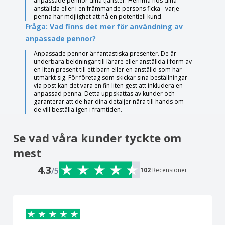
anpassade pennor dina tjänster. Hemma hos dina
anställda eller i en främmande persons ficka - varje
penna har möjlighet att nå en potentiell kund.
Fråga: Vad finns det mer för användning av
anpassade pennor?
Anpassade pennor är fantastiska presenter. De är
underbara belöningar till lärare eller anställda i form av
en liten present till ett barn eller en anställd som har
utmärkt sig. För företag som skickar sina beställningar
via post kan det vara en fin liten gest att inkludera en
anpassad penna. Detta uppskattas av kunder och
garanterar att de har dina detaljer nära till hands om
de vill beställa igen i framtiden.
Se vad våra kunder tyckte om
mest
4.3
/5
102
Recensioner