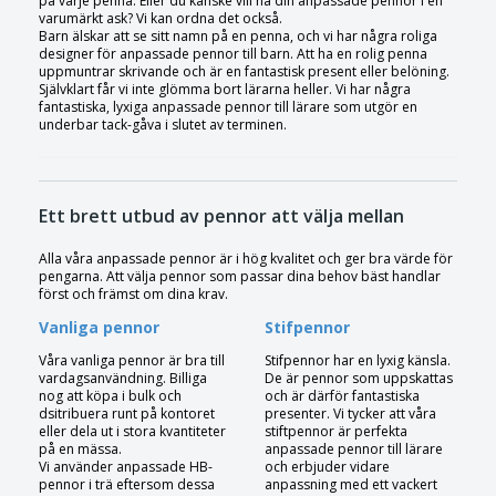
på varje penna. Eller du kanske vill ha din anpassade pennor i en
varumärkt ask? Vi kan ordna det också.
Barn älskar att se sitt namn på en penna, och vi har några roliga
designer för anpassade pennor till barn. Att ha en rolig penna
uppmuntrar skrivande och är en fantastisk present eller belöning.
Självklart får vi inte glömma bort lärarna heller. Vi har några
fantastiska, lyxiga anpassade pennor till lärare som utgör en
underbar tack-gåva i slutet av terminen.
Ett brett utbud av pennor att välja mellan
Alla våra anpassade pennor är i hög kvalitet och ger bra värde för
pengarna. Att välja pennor som passar dina behov bäst handlar
först och främst om dina krav.
Vanliga pennor
Stifpennor
Våra vanliga pennor är bra till
Stifpennor har en lyxig känsla.
vardagsanvändning. Billiga
De är pennor som uppskattas
nog att köpa i bulk och
och är därför fantastiska
dsitribuera runt på kontoret
presenter. Vi tycker att våra
eller dela ut i stora kvantiteter
stiftpennor är perfekta
på en mässa.
anpassade pennor till lärare
Vi använder anpassade HB-
och erbjuder vidare
pennor i trä eftersom dessa
anpassning med ett vackert