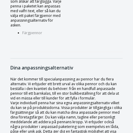
som älskar att färglägga. Varje
penna i paketet kan anpassas
med valfri text, eller så kan du
välja ett paket färgpenor med
anpassningsalternativ för
asken.
Färgpennor
Dina anpassningsalternativ
När det kommer till specialanpassning av pennor har du flera
alternativ. Vi erbjuder ett brett urval av olika pennor och du kan
beställa i den kvantiet du behöver: från en handfull anpassade
pennor till ett barnkalas, till en stor bulkbeställning för att dela ut
vid en mässa eller till kunder för att fylla i formulär.
Varje individuell penna har sina egna anpassningsalternativ vilket
du kan se på produktsidorna. Vissa produkter är tillgängliga i olika
färgsättningar så att du kan matcha dina anpassade pennor med
dina företagsfärger. Du kan välja namn, tagline eller personligt
meddelande att addera på pennans kropp. Vi erbjuder också
några produkter i anpassad paketering som exempelvis en låda,
påse eller unik ask. Detta ger dig en fantastisk möjlighet att visa