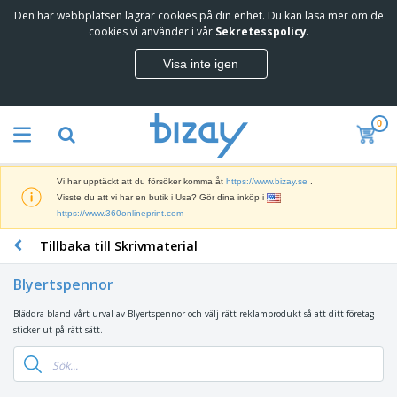
Den här webbplatsen lagrar cookies på din enhet. Du kan läsa mer om de
T
cookies vi använder i vår
Sekretesspolicy
.
o
p
Visa inte igen
p
M
s
a
ä
r
l
0
k
j
R
n
a
e
a
r
k
d
e
Vi har upptäckt att du försöker komma åt
https://www.bizay.se
.
l
s
S
Visste du att vi har en butik i Usa? Gör dina inköp i
a
f
k
https://www.360onlineprint.com
m
ö
ä
p
r
Tillbaka till Skrivmaterial
r
r
i
K
m
o
n
o
a
d
Blyertspennor
g
n
r
u
s
t
o
k
Bläddra bland vårt urval av Blyertspennor och välj rätt reklamprodukt så att ditt företag
V
m
o
c
t
sticker ut på rätt sätt.
ä
a
r
h
e
s
t
s
U
r
k
e
m
t
K
o
r
a
s
l