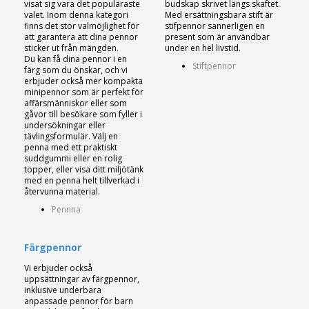
visat sig vara det populäraste
budskap skrivet längs skaftet.
valet. Inom denna kategori
Med ersättningsbara stift är
finns det stor valmöjlighet för
stifpennor sannerligen en
att garantera att dina pennor
present som är användbar
sticker ut från mängden.
under en hel livstid.
Du kan få dina pennor i en
Stiftpennor
färg som du önskar, och vi
erbjuder också mer kompakta
minipennor som är perfekt för
affärsmänniskor eller som
gåvor till besökare som fyller i
undersökningar eller
tävlingsformulär. Välj en
penna med ett praktiskt
suddgummi eller en rolig
topper, eller visa ditt miljötänk
med en penna helt tillverkad i
återvunna material.
Pennna
Färgpennor
Vi erbjuder också
uppsättningar av färgpennor,
inklusive underbara
anpassade pennor för barn