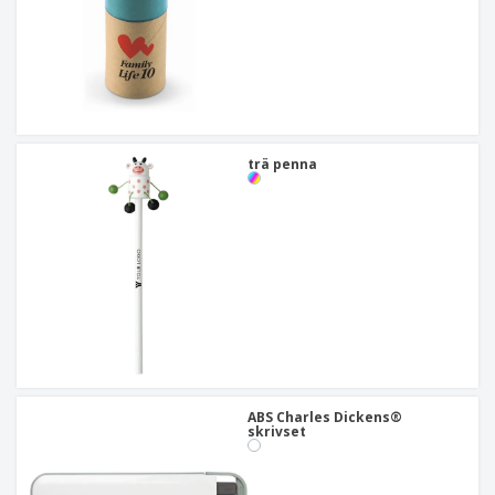
trä penna
ABS Charles Dickens®
skrivset