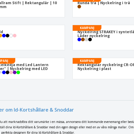
llram Stift | Rektangulär | 10
Runda trä | Nyckelring i trä
5 mm
KAMPANJ
dd
Nyckelring STRAKEY i syntetl
Läder nyckelring
PANJ
KAMPANJ
elkedja med Led Lantern
Rektangulär nyckelring CR-O
er" | Nyckelring med LED
Nyckelring i plast
er om Id-Kortshållare & Snoddar
du att marknadsföra ditt varumärke i en mässa, annonsera ditt kommande evenemang eller beställa 
ställ dina Id-Kortshållare & Snoddar med din egen design eller med en av våra många mallar. Om d
 perfekta designen för dina Id-Kortshållare & Snoddar.