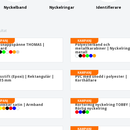
Nyckelband
Nyckelringar
Identifierare
ltat
PANJ
KAMPANJ
 snäppspänne THOMAS |
Polyesterband och
yard
metallkarabiner | Nyckelring
metall
KAMPANJ
sstift (Epoxi) | Rektangulär |
PVC med snodd i polyester |
 15 mm
Korthållare
PANJ
KAMPANJ
nkbar satin | Armband
Rörformig nyckelring TOBBY 
Rörlig nyckelring
KAMPANJ