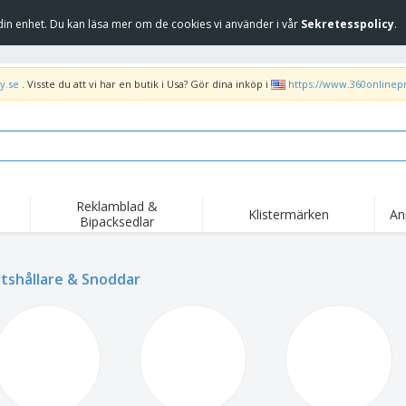
in enhet. Du kan läsa mer om de cookies vi använder i vår
Sekretesspolicy
.
y.se
. Visste du att vi har en butik i Usa? Gör dina inköp i
https://www.360onlinep
Reklamblad &
Klistermärken
An
Bipacksedlar
rtshållare & Snoddar