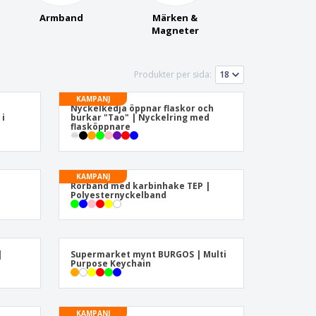
Armband
Märken &
Magneter
Produkter per sida:
KAMPANJ
Nyckelkedja öppnar flaskor och
 i
burkar "Tao" | Nyckelring med
flasköppnare
KAMPANJ
Rörband med karbinhake TEP |
Polyesternyckelband
|
Supermarket mynt BURGOS | Multi
Purpose Keychain
KAMPANJ