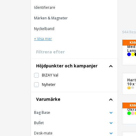
Identifierare
Märken & Magneter
Nyckelband
944 Resu
+ Visa mer
KAM
Med
Lan
Filtrera efter
Höjdpunkter och kampanjer
BIZAY Val
Hart
10 x
Nyheter
Varumärke
KAM
Okrä
Bag Base
Bullet
Desk-mate