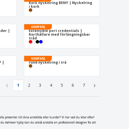
Kork nyckelring BENY | Nyckelring
i kork
KAMPANJ
äder |
Extensible port credentials |
Korthållare med förlängningsbar
tråd
KAMPANJ
P |
rund nyckelring i trä
‹
›
1
2
3
4
5
6
7
presenter till dina anställda eller kunder? Vi har vad du letar efter!
u behöver hjälp kan du också anställa en professionell designer för att