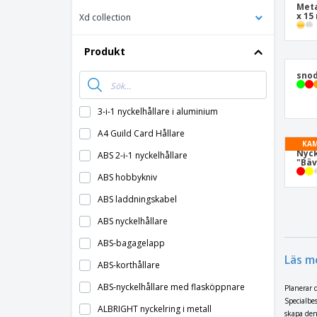
Meta
x 1
Xd collection
Produkt
sno
3-i-1 nyckelhållare i aluminium
A4 Guild Card Hållare
KAM
Nyck
ABS 2-i-1 nyckelhållare
"Bäv
ABS hobbykniv
ABS laddningskabel
ABS nyckelhållare
ABS-bagagelapp
Läs m
ABS-korthållare
ABS-nyckelhållare med flasköppnare
Planerar 
Specialbe
ALBRIGHT nyckelring i metall
skapa den