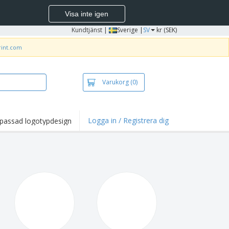
Visa inte igen
Kundtjänst
|
Sverige |
SV
kr (SEK)
rint.com
Varukorg
(0)
Logga in / Registrera dig
passad logotypdesign