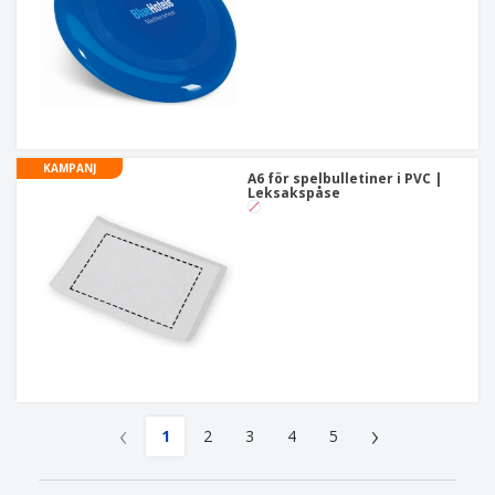
KAMPANJ
A6 för spelbulletiner i PVC |
Leksakspåse
‹
›
1
2
3
4
5