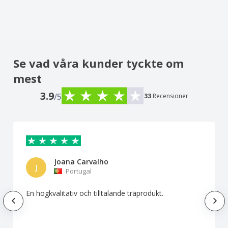
Se vad våra kunder tyckte om
mest
3.9
/5
33
Recensioner
Joana Carvalho
J
Portugal
En högkvalitativ och tilltalande träprodukt.