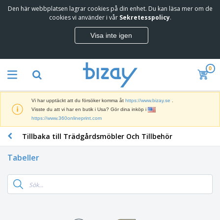
Den här webbplatsen lagrar cookies på din enhet. Du kan läsa mer om de
T
cookies vi använder i vår
Sekretesspolicy
.
o
p
Visa inte igen
p
M
s
a
ä
r
l
0
k
j
R
n
a
e
a
r
k
d
e
Vi har upptäckt att du försöker komma åt
https://www.bizay.se
.
l
s
S
Visste du att vi har en butik i Usa? Gör dina inköp i
a
f
k
https://www.360onlineprint.com
m
ö
ä
p
r
Tillbaka till Trädgårdsmöbler Och Tillbehör
r
r
i
K
m
o
n
o
a
d
Tabeller
g
n
r
u
s
t
o
k
V
m
o
c
t
ä
a
r
h
e
s
t
s
U
r
k
e
m
t
K
o
r
a
s
l