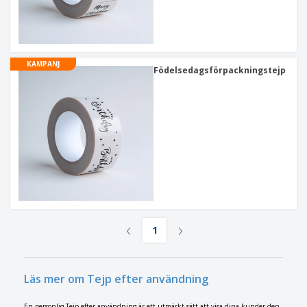
KAMPANJ
Födelsedagsförpackningstejp
‹
›
1
Läs mer om Tejp efter användning
En personlig Tejp efter användning är ett utmärkt sätt att visa dina kunder den