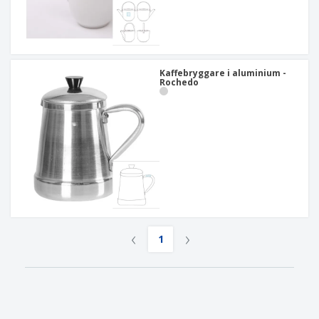
Kaffebryggare i aluminium -
Rochedo
‹
›
1