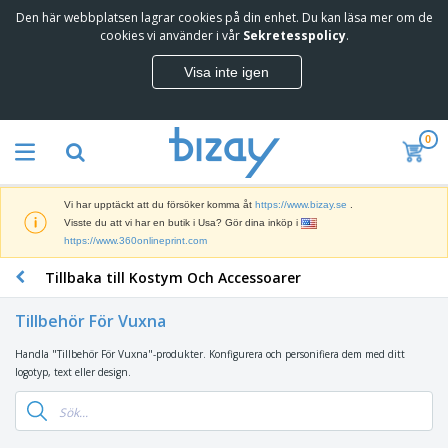
Den här webbplatsen lagrar cookies på din enhet. Du kan läsa mer om de
T
cookies vi använder i vår
Sekretesspolicy
.
o
p
Visa inte igen
p
M
s
a
ä
r
l
0
k
j
R
n
a
e
a
r
k
d
e
Vi har upptäckt att du försöker komma åt
https://www.bizay.se
.
l
s
S
Visste du att vi har en butik i Usa? Gör dina inköp i
a
f
k
https://www.360onlineprint.com
m
ö
ä
p
r
Tillbaka till Kostym Och Accessoarer
r
r
i
K
m
o
n
o
a
d
Tillbehör För Vuxna
g
n
r
u
s
t
o
k
Handla "Tillbehör För Vuxna"-produkter. Konfigurera och personifiera dem med ditt
V
m
o
c
t
logotyp, text eller design.
ä
a
r
h
e
s
t
s
U
r
k
e
m
t
K
o
r
a
s
l