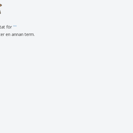
tat för
"
"
fter en annan term.