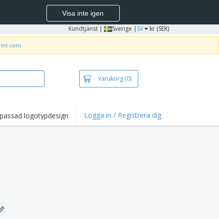
Visa inte igen
Kundtjänst
|
Sverige |
SV
kr (SEK)
rint.com
Varukorg
(0)
Logga in / Registrera dig
passad logotypdesign