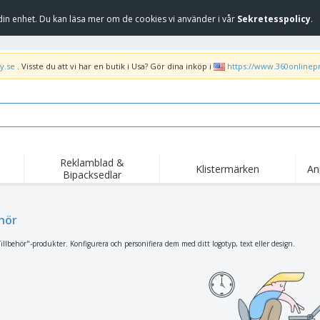
in enhet. Du kan läsa mer om de cookies vi använder i vår
Sekretesspolicy
.
y.se
. Visste du att vi har en butik i Usa? Gör dina inköp i
https://www.360onlinep
Reklamblad &
Klistermärken
An
Bipacksedlar
ehör
illbehör"-produkter. Konfigurera och personifiera dem med ditt logotyp, text eller design.