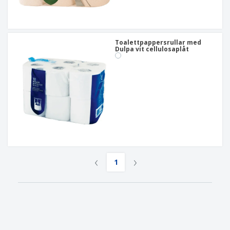
Toalettpappersrullar med
Dulpa vit cellulosaplåt
‹
›
1