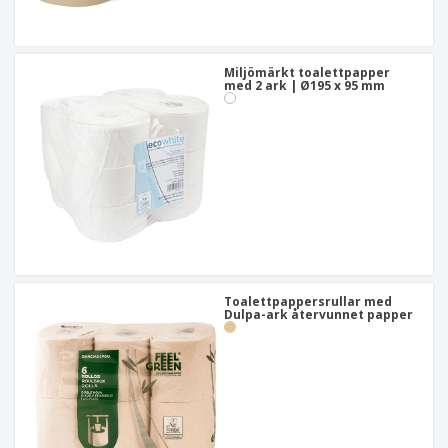
Miljömärkt toalettpapper
med 2 ark | Ø195 x 95 mm
Toalettpappersrullar med
Dulpa-ark återvunnet papper