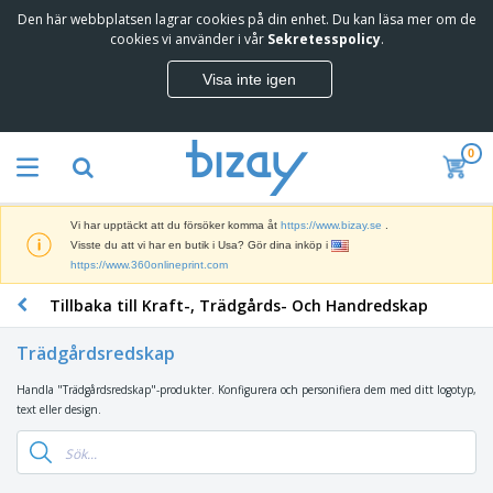
Den här webbplatsen lagrar cookies på din enhet. Du kan läsa mer om de
T
cookies vi använder i vår
Sekretesspolicy
.
o
p
Visa inte igen
p
M
s
a
ä
r
l
0
k
j
R
n
a
e
a
r
k
d
e
Vi har upptäckt att du försöker komma åt
https://www.bizay.se
.
l
s
S
Visste du att vi har en butik i Usa? Gör dina inköp i
a
f
k
https://www.360onlineprint.com
m
ö
ä
p
r
Tillbaka till Kraft-, Trädgårds- Och Handredskap
r
r
i
K
m
o
n
o
a
d
Trädgårdsredskap
g
n
r
u
s
t
o
k
Handla "Trädgårdsredskap"-produkter. Konfigurera och personifiera dem med ditt logotyp,
V
m
o
c
t
text eller design.
ä
a
r
h
e
s
t
s
U
r
k
e
m
t
K
o
r
a
s
l