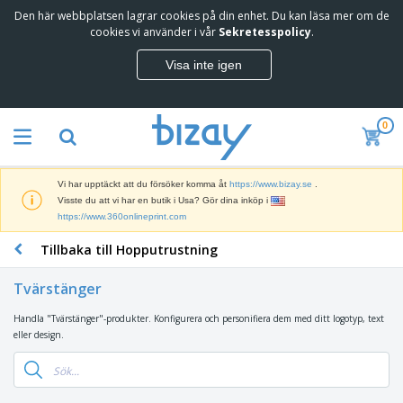
Den här webbplatsen lagrar cookies på din enhet. Du kan läsa mer om de
cookies vi använder i vår
Sekretesspolicy
.
Visa inte igen
0
Vi har upptäckt att du försöker komma åt
https://www.bizay.se
.
Visste du att vi har en butik i Usa? Gör dina inköp i
https://www.360onlineprint.com
Tillbaka till Hopputrustning
Tvärstänger
Handla "Tvärstänger"-produkter. Konfigurera och personifiera dem med ditt logotyp, text
eller design.