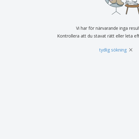
Utställare
Medaljer
Per
Affischer
Eten en snoep
Ekol
Resväskor och
Skrivaretiketter
Böck
ryggsäckar
Vi har för närvarande inga resul
Kontrollera att du stavat rätt eller leta e
×
tydlig sökning