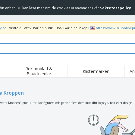
in enhet. Du kan läsa mer om de cookies vi använder i vår
Sekretesspolicy
.
y.se
. Visste du att vi har en butik i Usa? Gör dina inköp i
https://www.360onlinep
Reklamblad &
Klistermärken
An
Bipacksedlar
Höj
Trend
Nya produkter
kam
Flagga, Ceremoniella
a Kroppen
Banderoll
T-sh
flagga och Guidons
Matserviceutrustning
Roll-ups
Bro
vätta Kroppen"-produkter. Konfigurera och personifiera dem med ditt logotyp, text eller design.
och tillbehör
Hemleverans och
Engångsartiklar
Fril
takeaway
Klistermärken, vinyler
Armbandsur
Arb
och affischer
trofékoppar och
Huvtröjor
Frak
troféer