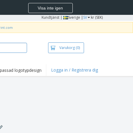
Visa inte igen
Kundtjänst
|
Sverige |
SV
kr (SEK)
rint.com
Varukorg
(0)
Logga in / Registrera dig
passad logotypdesign
dpunkter och
panjer
irts och pikéer
deri
uftsverksamhet
ete hemifrån
tlådor