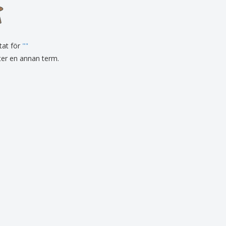
sonaliserade gåvor
ogiska produkter
er och kataloger
tat för
"
"
fter en annan term.