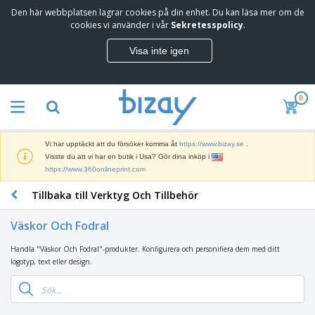
Den här webbplatsen lagrar cookies på din enhet. Du kan läsa mer om de
T
cookies vi använder i vår
Sekretesspolicy
.
o
p
Visa inte igen
p
M
s
a
ä
r
l
0
k
j
R
n
a
e
a
r
k
d
e
Vi har upptäckt att du försöker komma åt
https://www.bizay.se
.
l
s
S
Visste du att vi har en butik i Usa? Gör dina inköp i
a
f
k
https://www.360onlineprint.com
m
ö
ä
p
r
Tillbaka till Verktyg Och Tillbehör
r
r
i
K
m
o
n
o
a
d
Väskor Och Fodral
g
n
r
u
s
t
o
k
Handla "Väskor Och Fodral"-produkter. Konfigurera och personifiera dem med ditt
V
m
o
c
t
logotyp, text eller design.
ä
a
r
h
e
s
t
s
U
r
k
e
m
t
K
o
r
a
s
l