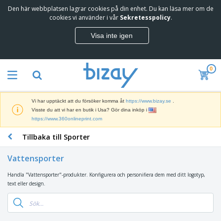
Den här webbplatsen lagrar cookies på din enhet. Du kan läsa mer om de
T
cookies vi använder i vår
Sekretesspolicy
.
o
p
Visa inte igen
p
M
s
a
ä
r
l
0
k
j
R
n
a
e
a
r
k
d
e
Vi har upptäckt att du försöker komma åt
https://www.bizay.se
.
l
s
S
Visste du att vi har en butik i Usa? Gör dina inköp i
a
f
k
https://www.360onlineprint.com
m
ö
ä
p
r
Tillbaka till Sporter
r
r
i
K
m
o
n
o
a
d
Vattensporter
g
n
r
u
s
t
o
k
Handla "Vattensporter"-produkter. Konfigurera och personifiera dem med ditt logotyp,
V
m
o
c
t
text eller design.
ä
a
r
h
e
s
t
s
U
r
k
e
m
t
K
o
r
a
s
l