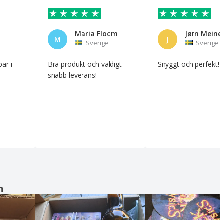
Maria Floom
M
J
Sverige
Sverige
par i
Bra produkt och väldigt
Snyggt och perfekt!
snabb leverans!
n