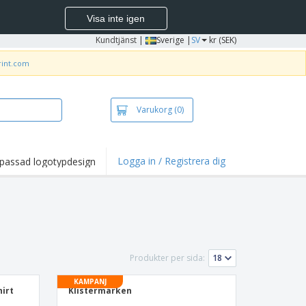
Visa inte igen
Kundtjänst
|
Sverige |
SV
kr (SEK)
rint.com
Varukorg
(0)
Logga in / Registrera dig
passad logotypdesign
dpunkter och
panjer
irts och pikéer
deri
uftsverksamhet
Produkter per sida:
ete hemifrån
KAMPANJ
hirt
Klistermärken
tlådor