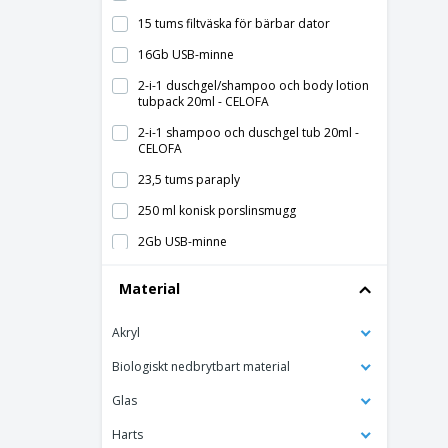
Racket sport
15 tums filtväska för bärbar dator
Skridskor Sport
16Gb USB-minne
Tal
2-i-1 duschgel/shampoo och body lotion
tubpack 20ml - CELOFA
Vattensporter
2-i-1 shampoo och duschgel tub 20ml -
CELOFA
23,5 tums paraply
250 ml konisk porslinsmugg
2Gb USB-minne
30 ml solskyddslotion
Material
32Gb USB-minne
Akryl
400 ml sportflaska LANDSKAP
4Gb USB-minne
Biologiskt nedbrytbart material
A3 Flyers
Glas
A4 Flyers
Harts