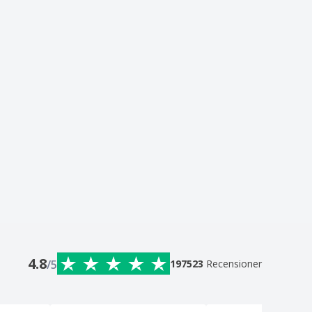
4.8
/5
197523
Recensioner