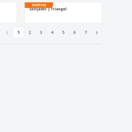
KAMPANJ
Solfjäder | Triangel
‹
›
1
2
3
4
5
6
7