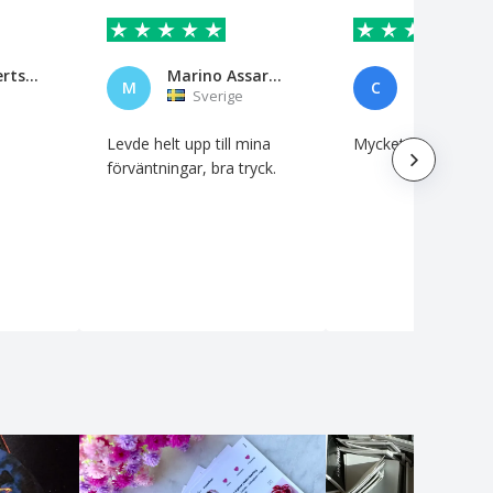
Jørn Meinertsen
Marino Assarsson
M
C
Sverige
Sverige
Levde helt upp till mina
Mycket bra tryck
förväntningar, bra tryck.