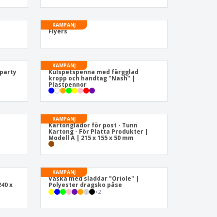
sonaliserade gåvor
ogiska produkter
KAMPANJ
Flyers
er och kataloger
KAMPANJ
party
Kulspetspenna med färgglad
kropp och handtag "Nash" |
Plastpennor
KAMPANJ
Kartonglådor för post - Tunn
Kartong - För Platta Produkter |
Modell A | 215 x 155 x 50 mm
KAMPANJ
Väska med sladdar "Oriole" |
240 x
Polyester dragsko påse
+
2