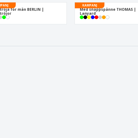
PANJ
KAMPANJ
tröja för män BERLIN |
Med snäppspänne THOMAS |
tröjor
Lanyard