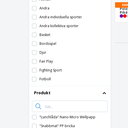
KAM
Andra
Polo
Piké
Andra individuella sporter
Andra kollektiva sporter
Basket
Bordsspel
Djur
Fair Play
Fighting Sport
Fotboll
Friidrott
Produkt
Gymnastik
Konst
Motorsport
"Lunchlåda" Nano-Micro Wellpapp
Olympiska spelen
"Snabbmat" PP-bricka