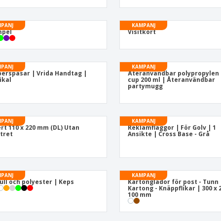
Utställare
Medaljer
Per
Affischer
Eten en snoep
Ekol
PANJ
KAMPANJ
mpel
Resväskor och
Visitkort
Skrivaretiketter
Böck
ryggsäckar
PANJ
KAMPANJ
erspåsar | Vrida Handtag |
Återanvändbar polypropylen 
ikal
cup 200 ml | Återanvändbar
partymugg
PANJ
KAMPANJ
rt 110 x 220 mm (DL) Utan
Reklamflaggor | För Golv | 1
tret
Ansikte | Cross Base - Grå
PANJ
KAMPANJ
ll och polyester | Keps
Kartonglådor för post - Tunn
Kartong - Knäppflikar | 300 x 
100 mm