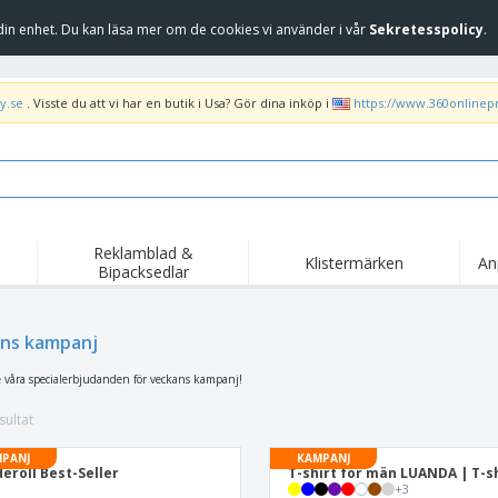
in enhet. Du kan läsa mer om de cookies vi använder i vår
Sekretesspolicy
.
y.se
. Visste du att vi har en butik i Usa? Gör dina inköp i
https://www.360onlinep
Reklamblad &
Klistermärken
An
Bipacksedlar
Höj
Trend
Nya produkter
kam
Flagga, Ceremoniella
ns kampanj
Banderoll
T-sh
flagga och Guidons
Matserviceutrustning
Roll-ups
Bro
e våra specialerbjudanden för veckans kampanj!
och tillbehör
Hemleverans och
Engångsartiklar
Fril
takeaway
sultat
Klistermärken, vinyler
Armbandsur
Arb
och affischer
PANJ
KAMPANJ
trofékoppar och
eroll Best-Seller
T-shirt för män LUANDA | T-s
Huvtröjor
Frak
troféer
+
3