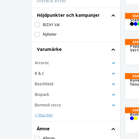
Filtrera efter
Bonuskort
T-shirt
Höjdpunkter och kampanjer
KAM
Stä
Magneter
BIZAY Val
Vinyl-Banderoll
Nyheter
KAM
Papp
Varumärke
Vert
Arcoroc
B & C
KAM
Kuve
Beechfield
föns
Biopack
Bormioli rocco
KAM
Bomu
+ Visa mer
Ämne
Allmän