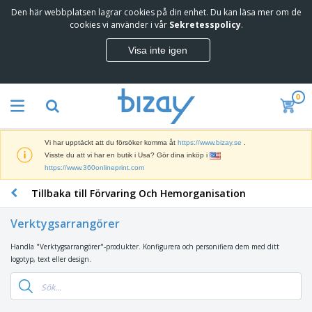
Den här webbplatsen lagrar cookies på din enhet. Du kan läsa mer om de
T
cookies vi använder i vår
Sekretesspolicy
.
o
p
Visa inte igen
p
M
s
a
ä
r
l
0
k
j
R
n
a
e
a
r
k
d
e
Vi har upptäckt att du försöker komma åt
https://www.bizay.se
.
l
s
S
Visste du att vi har en butik i Usa? Gör dina inköp i
a
f
k
https://www.360onlineprint.com
m
ö
ä
p
r
Tillbaka till Förvaring Och Hemorganisation
r
r
i
K
m
o
n
o
a
d
Verktygsarrangörer
g
n
r
u
s
t
o
k
Handla "Verktygsarrangörer"-produkter. Konfigurera och personifiera dem med ditt
V
m
o
c
t
logotyp, text eller design.
ä
a
r
h
e
s
t
s
U
r
k
e
m
t
K
o
r
a
s
l