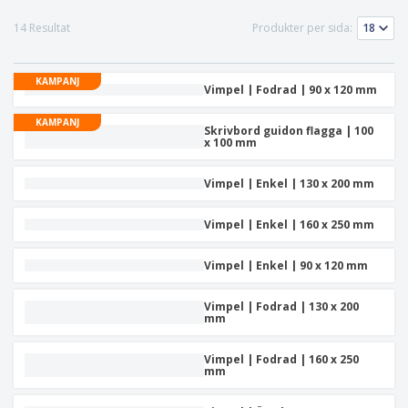
r
i
t
t
ä
a
e
ä
d
14 Resultat
Produkter per sida:
l
r
F
l
e
i
ö
l
r
a
r
a
KAMPANJ
l
p
Vimpel | Fodrad | 90 x 120 mm
r
H
a
e
a
c
KAMPANJ
Skrivbord guidon flagga | 100
n
k
x 100 mm
d
n
A
l
i
l
a
Vimpel | Enkel | 130 x 200 mm
n
l
e
g
a
f
Logga in /
Vimpel | Enkel | 160 x 250 mm
p
t
Registrera
r
e
dig
o
r
Vimpel | Enkel | 90 x 120 mm
d
t
u
e
Kundtjänst
Vimpel | Fodrad | 130 x 200
k
m
mm
t
a
e
r
Vimpel | Fodrad | 160 x 250
mm