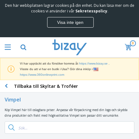
Den här webbplatsen lagrar cookies på din enhet. Du kan läsa mer om de
T
cookies vi använder i vår
Sekretesspolicy
.
o
p
Visa inte igen
p
M
s
a
ä
r
l
0
k
j
R
n
a
e
a
r
k
d
e
Vi har upptäckt att du försöker komma åt
https://www.bizay.se
.
l
s
S
Visste du att vi har en butik i Usa? Gör dina inköp i
a
f
k
https://www.360onlineprint.com
m
ö
ä
p
r
Tillbaka till Skyltar & Troféer
r
r
i
K
m
o
n
o
a
d
Vimpel
g
n
r
u
s
t
o
k
Köp Vimpel här till oslagbara priser. Anpassa vår förpackning med din logo och skydda
V
m
o
c
t
dina produkter och frakt med högkvalitativa Vimpel som passar ditt varumärke.
ä
a
r
h
e
s
t
s
U
r
k
e
m
t
K
o
r
a
s
l