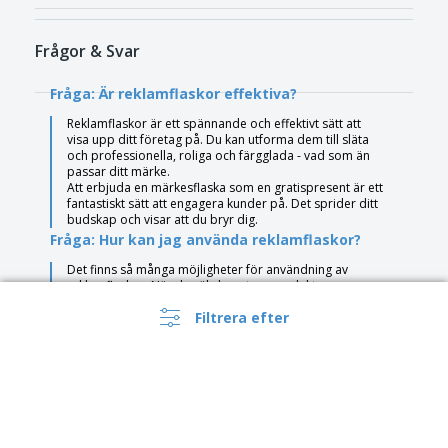
Frågor & Svar
Fråga: Är reklamflaskor effektiva?
Reklamflaskor är ett spännande och effektivt sätt att
visa upp ditt företag på. Du kan utforma dem till släta
och professionella, roliga och färgglada - vad som än
passar ditt märke.
Att erbjuda en märkesflaska som en gratispresent är ett
fantastiskt sätt att engagera kunder på. Det sprider ditt
budskap och visar att du bryr dig.
Fråga: Hur kan jag använda reklamflaskor?
Det finns så många möjligheter för användning av
reklamflaskor. När du väl skapat en produkt som
representerar ditt företag, har du ett briljant
Filtrera efter
marknadsföringsverktyg som kan öka medvetenheten
kring ditt varumärke över hela landet.
Anpassa dina flaskor till särskilda kunder
Ett fantastiskt sätt att visa uppskattning för dina lojala
kunder eller de som lägger större ordrar är att ge bort
anpassade varumärkesflaskor.
Ge bort reklamflaskorna vid evenemang som