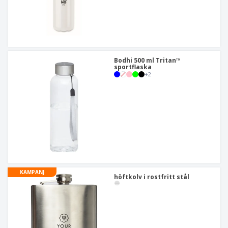
Bodhi 500 ml Tritan™
sportflaska
+
2
KAMPANJ
höftkolv i rostfritt stål