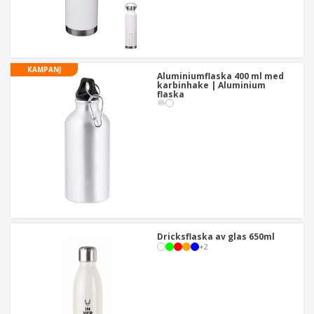
KAMPANJ
Aluminiumflaska 400 ml med
karbinhake | Aluminium
flaska
Dricksflaska av glas 650ml
+
2