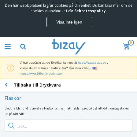
Den här webbplatsen lagrar cookies på din enhet. Du kan läsa mer om de
T
cookies vi använder i vår
Sekretesspolicy
.
o
p
Visa inte igen
p
M
s
a
ä
r
l
0
k
j
R
n
a
e
a
r
k
d
e
Vi har upptäckt att du försöker komma åt
https://www.bizay.se
.
l
s
S
Visste du att vi har en butik i Usa? Gör dina inköp i
a
f
k
https://www.360onlineprint.com
m
ö
ä
p
r
Tillbaka till Dryckvara
r
r
i
K
m
o
n
o
a
d
Flaskor
g
n
r
u
s
t
o
k
Bläddra bland vårt urval av Flaskor och välj rätt reklamprodukt så att ditt företag sticker
V
m
o
c
t
ut på rätt sätt.
ä
a
r
h
e
s
t
s
U
r
k
e
m
t
K
o
r
a
s
l