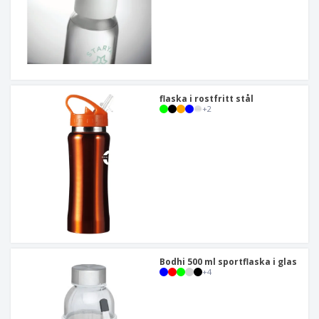
flaska i rostfritt stål
+
2
Bodhi 500 ml sportflaska i glas
+
4