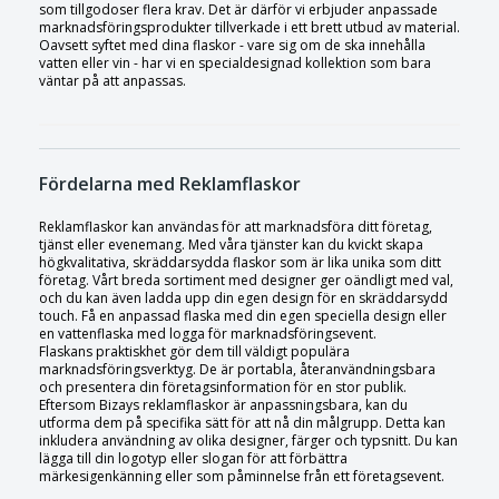
som tillgodoser flera krav. Det är därför vi erbjuder anpassade
marknadsföringsprodukter tillverkade i ett brett utbud av material.
Oavsett syftet med dina flaskor - vare sig om de ska innehålla
vatten eller vin - har vi en specialdesignad kollektion som bara
väntar på att anpassas.
Fördelarna med Reklamflaskor
Reklamflaskor kan användas för att marknadsföra ditt företag,
tjänst eller evenemang. Med våra tjänster kan du kvickt skapa
högkvalitativa, skräddarsydda flaskor som är lika unika som ditt
företag. Vårt breda sortiment med designer ger oändligt med val,
och du kan även ladda upp din egen design för en skräddarsydd
touch. Få en anpassad flaska med din egen speciella design eller
en vattenflaska med logga för marknadsföringsevent.
Flaskans praktiskhet gör dem till väldigt populära
marknadsföringsverktyg. De är portabla, återanvändningsbara
och presentera din företagsinformation för en stor publik.
Eftersom Bizays reklamflaskor är anpassningsbara, kan du
utforma dem på specifika sätt för att nå din målgrupp. Detta kan
inkludera användning av olika designer, färger och typsnitt. Du kan
lägga till din logotyp eller slogan för att förbättra
märkesigenkänning eller som påminnelse från ett företagsevent.