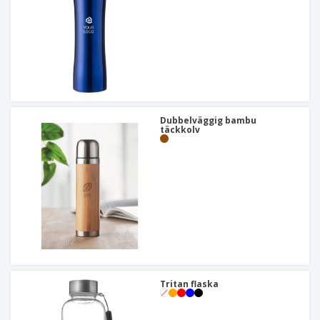
Dubbelväggig bambu
täckkolv
Tritan flaska