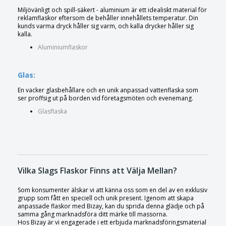
Miljövänligt och spill-säkert - aluminium är ett idealiskt material för
reklamflaskor eftersom de behåller innehållets temperatur. Din
kunds varma dryck håller sig varm, och kalla drycker håller sig
kalla.
Aluminiumflaskor
Glas:
En vacker glasbehållare och en unik anpassad vattenflaska som
ser proffsig ut på borden vid företagsmöten och evenemang.
Glasflaska
Vilka Slags Flaskor Finns att Välja Mellan?
Som konsumenter älskar vi att känna oss som en del av en exklusiv
grupp som fått en speciell och unik present. Igenom att skapa
anpassade flaskor med Bizay, kan du sprida denna glädje och på
samma gång marknadsföra ditt märke till massorna.
Hos Bizay är vi engagerade i ett erbjuda marknadsföringsmaterial