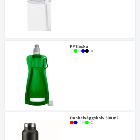
PP flaska
+
4
Dubbelväggskolv 500 ml
+
2