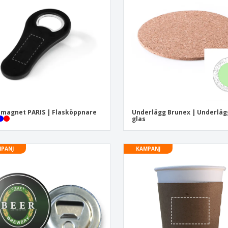
Utställare
Medaljer
Per
Affischer
Eten en snoep
Ekol
Resväskor och
Skrivaretiketter
Böck
ryggsäckar
magnet PARIS | Flasköppnare
Underlägg Brunex | Underlägg
glas
PANJ
KAMPANJ