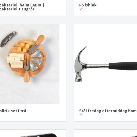
bakteriell halm LADIX |
PS ishink
bakteriellt sugrör
llrik set i trä
Stål fredag eftermiddag ha