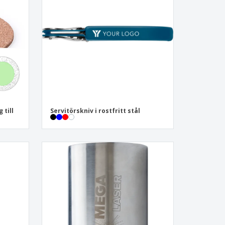
sonaliserade gåvor
ogiska produkter
er och kataloger
 till
Servitörskniv i rostfritt stål