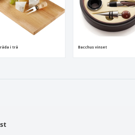
räda i trä
Bacchus vinset
st