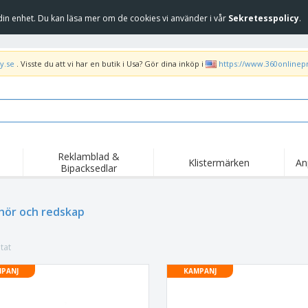
in enhet. Du kan läsa mer om de cookies vi använder i vår
Sekretesspolicy
.
y.se
. Visste du att vi har en butik i Usa? Gör dina inköp i
https://www.360onlinep
Reklamblad &
Klistermärken
An
Bipacksedlar
Höj
Trend
Nya produkter
kam
Flagga, Ceremoniella
ehör och redskap
Banderoll
T-sh
flagga och Guidons
Matserviceutrustning
Roll-ups
Bro
och tillbehör
tat
Hemleverans och
Engångsartiklar
Fril
takeaway
Klistermärken, vinyler
PANJ
KAMPANJ
Armbandsur
Arb
och affischer
trofékoppar och
Huvtröjor
Frak
troféer