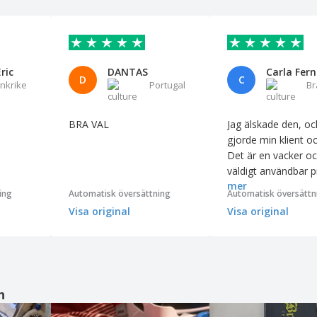
ric
DANTAS
D
C
ankrike
Portugal
Br
BRA VAL
Jag älskade den, oc
gjorde min klient o
Det är en vacker o
väldigt användbar 
mer
att ha hemma. Jag
ing
Automatisk översättning
Automatisk översättn
rekommenderar att
Visa original
Visa original
köper den.
n