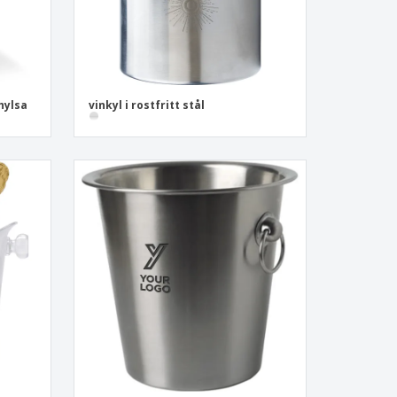
hylsa
vinkyl i rostfritt stål