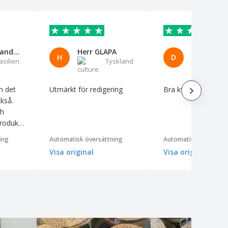
Carla Fernanda Santana
Herr GLAPA
H
D
asilien
Tyskland
S
h det
Utmärkt för redigering
Bra kvalitet
ckså.
ch
produkt
ing
Automatisk översättning
Automatisk översättn
 du
Visa original
Visa original