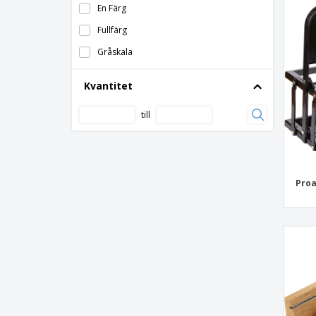
En Färg
ostbräda i trä
Fullfärg
osttallrik set i trä
Gråskala
vinkyl i rostfritt stål
Kvantitet
till
Proa