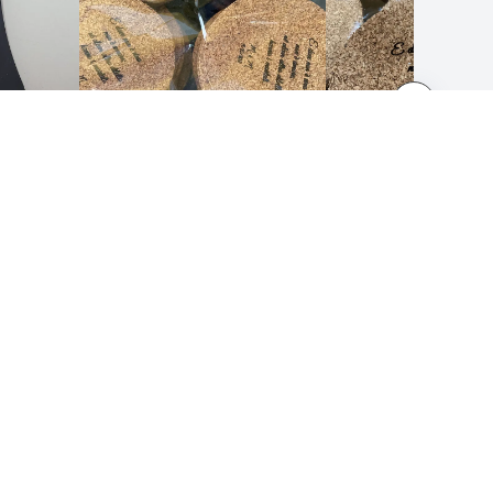
JURIDISKA MEDDELANDEN
Villkor
Sekretesspolicy
Retur- och återbetalningspolicy
Whistleblowing Kanal