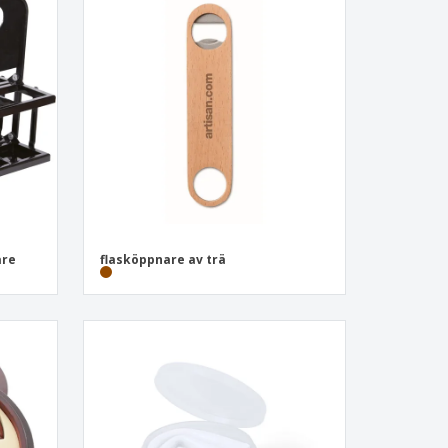
are
flasköppnare av trä