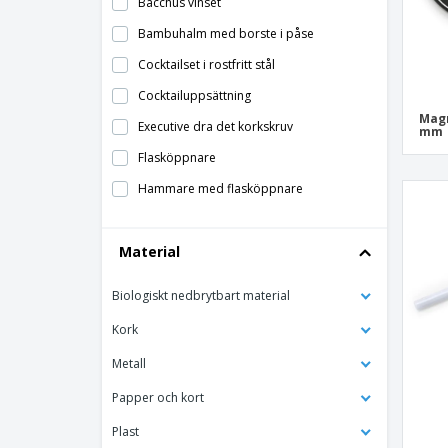
Bacchus vinset
Bambuhalm med borste i påse
Cocktailset i rostfritt stål
Cocktailuppsättning
Magn
Executive dra det korkskruv
mm
Flasköppnare
Hammare med flasköppnare
Kartonghylsa till mugg
Material
Kartongunderlägg 350g förpackning 100
och 1 sida 8cm
Biologiskt nedbrytbart material
Liten underlägg i polyester med linne
Magnetiska flasköppnare
Kork
PISANI korkunderlägg
Metall
PP-fodral med myntverk
Papper och kort
PS ishink
Plast