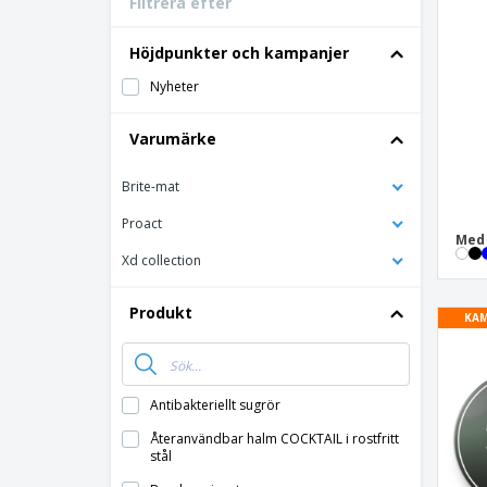
Filtrera efter
Bonuskort
T-shirt
Höjdpunkter och kampanjer
Magneter
Nyheter
Vinyl-Banderoll
Varumärke
Brite-mat
Proact
Med 
Xd collection
Produkt
KAM
Antibakteriellt sugrör
Återanvändbar halm COCKTAIL i rostfritt
stål