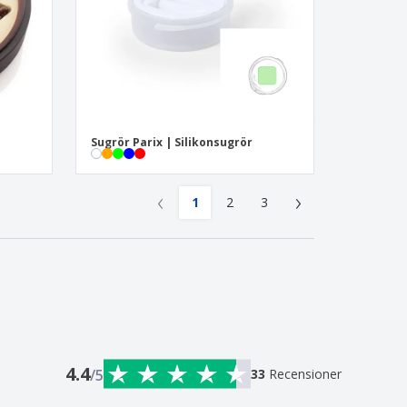
Sugrör Parix | Silikonsugrör
‹
›
1
2
3
4.4
/5
33
Recensioner