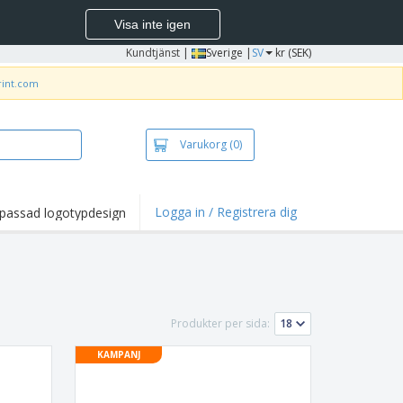
Visa inte igen
Kundtjänst
|
Sverige |
SV
kr (SEK)
rint.com
Varukorg
(0)
Logga in / Registrera dig
passad logotypdesign
dpunkter och
panjer
irts och pikéer
deri
Produkter per sida:
uftsverksamhet
KAMPANJ
ete hemifrån
tlådor