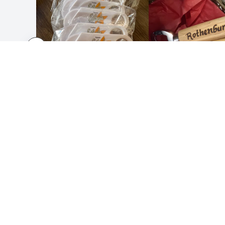
SÅ FUNGERAR DET
OM OS
Skicka in din design
Om os
Använd våra mallar