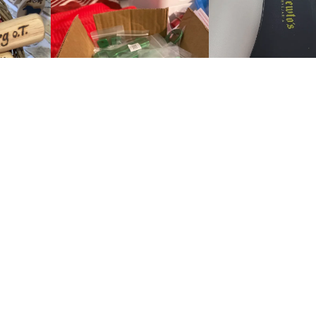
Visa alla recensioner
S
KUNDTJÄNST
s
Kundtjänst
Mitt konto
Hantera beställningar