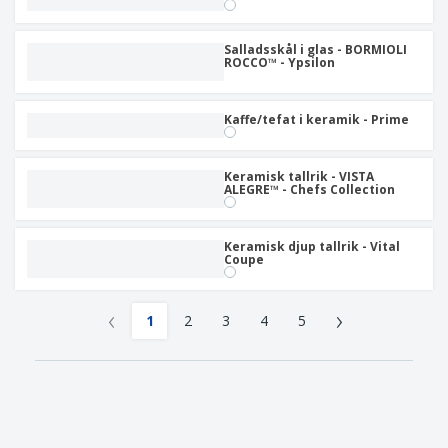
Salladsskål i glas - BORMIOLI
ROCCO™ - Ypsilon
Kaffe/tefat i keramik - Prime
Keramisk tallrik - VISTA
ALEGRE™ - Chefs Collection
Keramisk djup tallrik - Vital
Coupe
‹
›
1
2
3
4
5