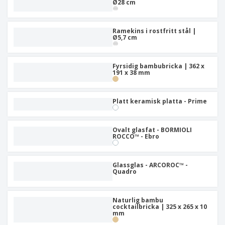
Ø28 cm
Ramekins i rostfritt stål |
Ø5,7 cm
Fyrsidig bambubricka | 362 x
191 x 38 mm
Platt keramisk platta - Prime
Ovalt glasfat - BORMIOLI
ROCCO™ - Ebro
Glassglas - ARCOROC™ -
Quadro
Naturlig bambu
cocktailbricka | 325 x 265 x 10
mm