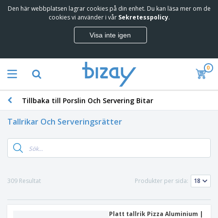
Den här webbplatsen lagrar cookies på din enhet. Du kan läsa mer om de
cookies vi använder i vår
Sekretesspolicy
.
Visa inte igen
0
Tillbaka till Porslin Och Servering Bitar
Tallrikar Och Serveringsrätter
309 Resultat
Produkter per sida:
Platt tallrik Pizza Aluminium |