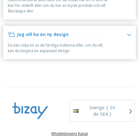
r
i
t
t
ä
klar för utskrift eller om du har en tryckt produkt och vill
a
e
ä
d
återskapa den.
l
r
F
l
e
i
ö
l
r
a
r
a
l
p
r
Jag vill ha en ny design
H
a
e
a
c
Du kan välja en av de färdiga mallarna eller, om du vill,
n
k
kan du begära en anpassad design.
d
n
A
l
i
l
a
n
l
e
g
a
f
Logga in /
p
t
Registrera
r
e
dig
o
r
d
t
u
e
Kundtjänst
›
k
m
Sverige |
SV
t
a
(kr SEK )
e
r
Whistleblowing Kanal