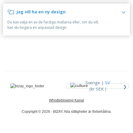
r
i
t
t
ä
a
e
ä
d
l
Jag vill ha en ny design
r
F
l
e
i
ö
l
r
Du kan välja en av de färdiga mallarna eller, om du vill,
a
r
a
kan du begära en anpassad design.
l
p
r
H
a
e
a
c
n
k
d
n
A
l
i
l
a
n
l
e
g
a
f
Logga in /
p
t
Registrera
r
e
›
Sverige |
SV
dig
o
r
(kr SEK )
d
t
u
e
Kundtjänst
Whistleblowing Kanal
k
m
t
a
e
Copyright © 2026 - BIZAY. Alla rättigheter är förbehållna.
r