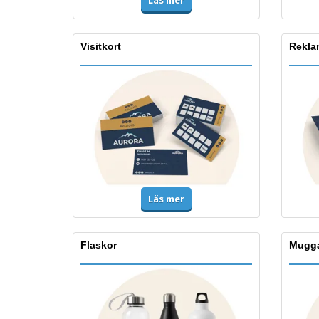
Läs mer
Visitkort
Rekla
Läs mer
Flaskor
Mugg