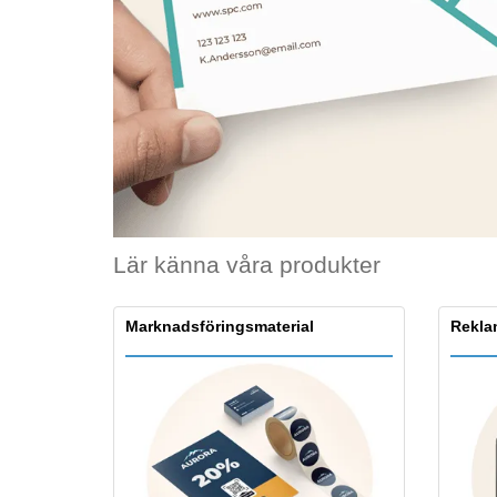
Bonuskort
T-shirt
Magneter
Vinyl-Banderoll
Lär känna våra produkter
Marknadsföringsmaterial
Rekla