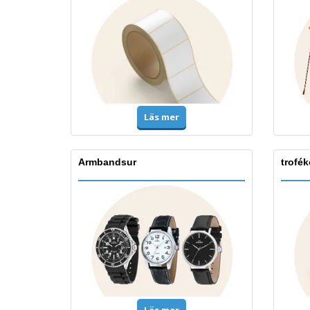
Läs mer
Armbandsur
trofék