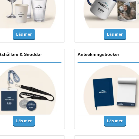
Läs mer
Läs mer
tshållare & Snoddar
Anteckningsböcker
Läs mer
Läs mer