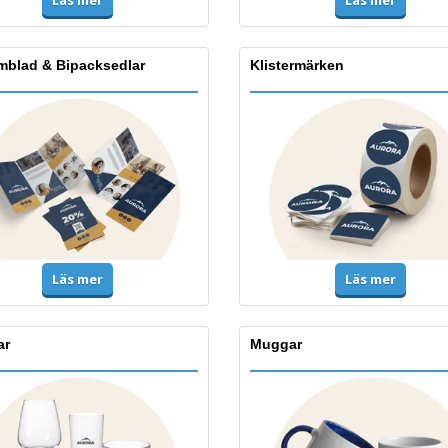
Läs mer
mblad & Bipacksedlar
Klistermärken
Läs mer
Läs mer
ar
Muggar