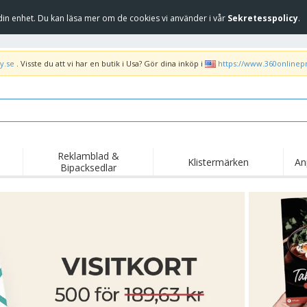
in enhet. Du kan läsa mer om de cookies vi använder i vår
Sekretesspolicy
.
y.se
. Visste du att vi har en butik i Usa? Gör dina inköp i
https://www.360onlinep
Reklamblad &
Klistermärken
An
Bipacksedlar
Höj
Trend
Nya produkter
kam
Flagga, Ceremoniella
Banderoll
T-sh
flagga och Guidons
Matserviceutrustning
Roll-ups
Bro
och tillbehör
Hemleverans och
Engångsartiklar
Fril
takeaway
Klistermärken, vinyler
Armbandsur
Arb
och affischer
trofékoppar och
Huvtröjor
Frak
troféer