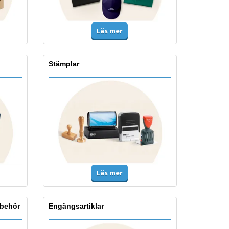
Läs mer
Stämplar
Läs mer
lbehör
Engångsartiklar