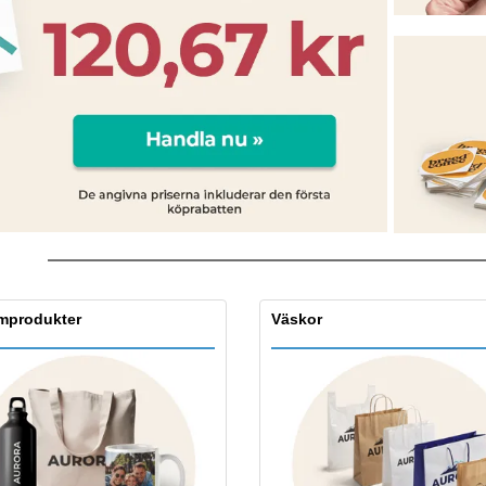
Utställare
Medaljer
Per
Affischer
Eten en snoep
Ekol
Resväskor och
Skrivaretiketter
Böck
ryggsäckar
mprodukter
Väskor