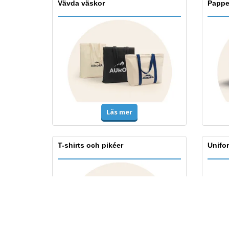
Vävda väskor
Pappe
Läs mer
T-shirts och pikéer
Unifo