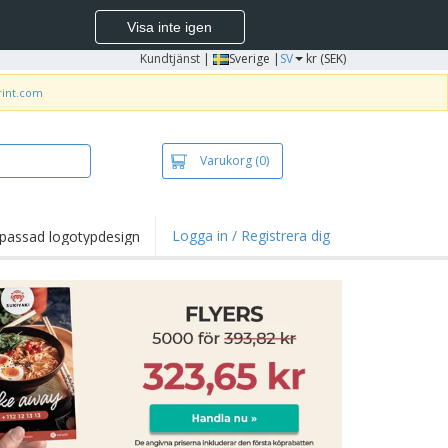
Visa inte igen
Kundtjänst
|
Sverige |
SV
kr (SEK)
rint.com
Varukorg
(0)
Logga in / Registrera dig
passad logotypdesign
dpunkter och
panjer
irts och pikéer
deri
uftsverksamhet
ete hemifrån
tlådor