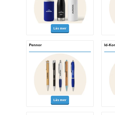
Läs mer
Pennor
Id-Kor
Läs mer