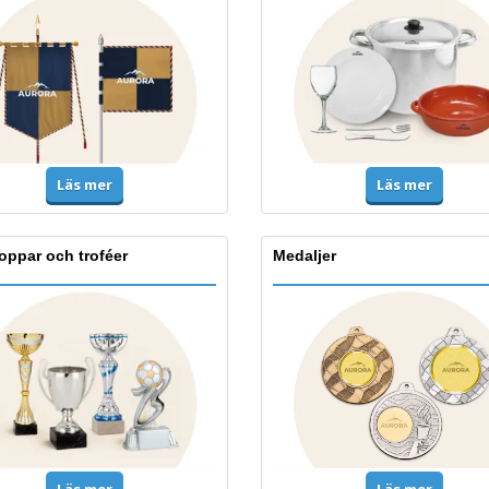
Läs mer
Läs mer
oppar och troféer
Medaljer
Läs mer