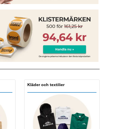
sonaliserade gåvor
ogiska produkter
er och kataloger
Kläder och textilier