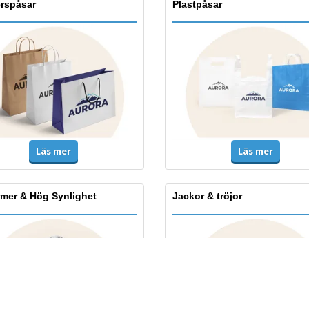
rspåsar
Plastpåsar
Läs mer
Läs mer
rmer & Hög Synlighet
Jackor & tröjor