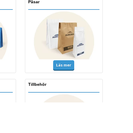
Påsar
Läs mer
Tillbehör