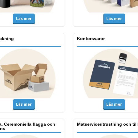
Läs mer
Läs mer
ckning
Kontorsvaror
Läs mer
Läs mer
a, Ceremoniella flagga och
Matserviceutrustning och til
ns