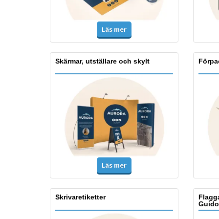
Läs mer
Skärmar, utställare och skylt
Förpa
Läs mer
Skrivaretiketter
Flagg
Guido