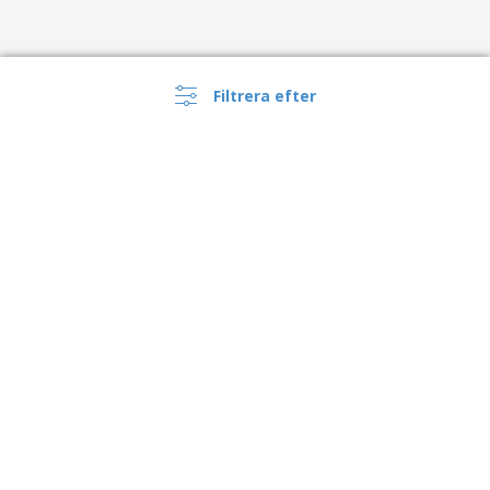
Filtrera efter
›
Sverige |
SV
(kr SEK )