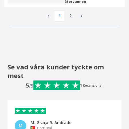
återvunnen
‹
›
1
2
Se vad våra kunder tyckte om
mest
5
/5
1
Recensioner
M. Graça R. Andrade
M
Portugal