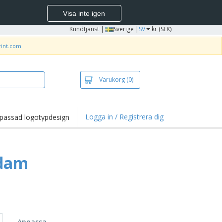
Visa inte igen
Kundtjänst
|
Sverige |
SV
kr (SEK)
rint.com
Varukorg
(0)
Logga in / Registrera dig
passad logotypdesign
dpunkter och
panjer
irts och pikéer
 dam
deri
uftsverksamhet
ete hemifrån
tlådor
Anpassa