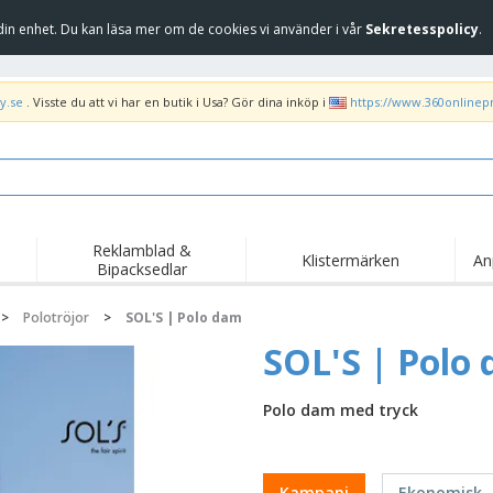
in enhet. Du kan läsa mer om de cookies vi använder i vår
Sekretesspolicy
.
y.se
. Visste du att vi har en butik i Usa? Gör dina inköp i
https://www.360onlinep
Reklamblad &
Klistermärken
An
Bipacksedlar
Höj
Trend
Nya produkter
kam
>
Polotröjor
>
SOL'S | Polo dam
Flagga, Ceremoniella
Banderoll
T-sh
SOL'S | Polo
flagga och Guidons
Matserviceutrustning
Roll-ups
Bro
och tillbehör
Hemleverans och
Engångsartiklar
Fril
Polo dam med tryck
takeaway
Klistermärken, vinyler
Armbandsur
Arb
och affischer
trofékoppar och
Huvtröjor
Frak
troféer
Kampanj
Ekonomisk