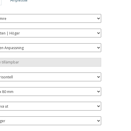
sonaliserade gåvor
ogiska produkter
er och kataloger