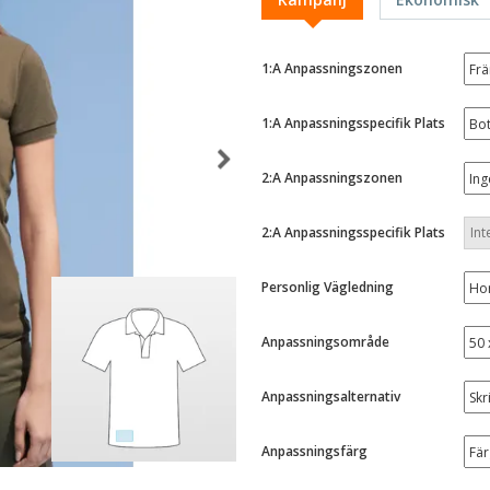
Utställare
Medaljer
Per
Affischer
Eten en snoep
Ekol
1:A Anpassningszonen
Resväskor och
Skrivaretiketter
Böck
ryggsäckar
1:A Anpassningsspecifik Plats
2:A Anpassningszonen
2:A Anpassningsspecifik Plats
Personlig Vägledning
Anpassningsområde
Anpassningsalternativ
Anpassningsfärg