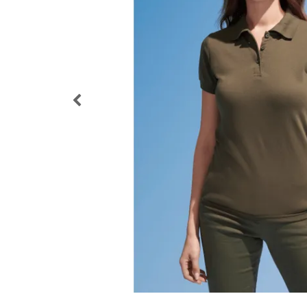
Bonuskort
T-shirt
Magneter
Vinyl-Banderoll