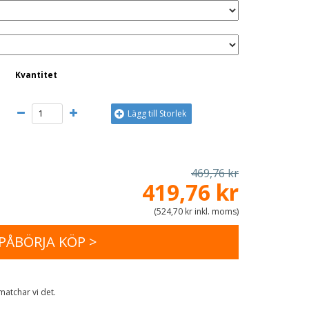
Kvantitet
Lägg till Storlek
469,76 kr
419,76 kr
(
524,70 kr inkl. moms
)
PÅBÖRJA KÖP >
matchar vi det.