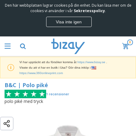
Den här webbplatsen lagrar cookies på din enhet. Du kan läsa mer om de
T
B&C | Polo piké
cookies vi använder i vår
Sekretesspolicy
.
o
p
Visa inte igen
p
M
s
a
ä
r
l
0
k
j
R
n
a
e
a
r
k
d
e
Vi har upptäckt att du försöker komma åt
https://www.bizay.se
.
l
s
S
Visste du att vi har en butik i Usa? Gör dina inköp i
a
f
k
https://www.360onlineprint.com
m
ö
ä
p
r
B&C | Polo piké
r
r
i
K
m
o
n
o
1
recensioner
a
d
g
n
r
polo piké med tryck
u
s
t
o
k
V
m
o
c
t
ä
a
r
h
e
s
t
s
U
r
k
e
m
t
K
o
r
a
s
l