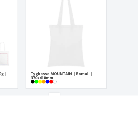
0g |
Tygkasse MOUNTAIN | Bomull |
370x410mm
‹
›
1
2
3
4
presenter till dina anställda eller kunder? Vi har vad du letar efter!