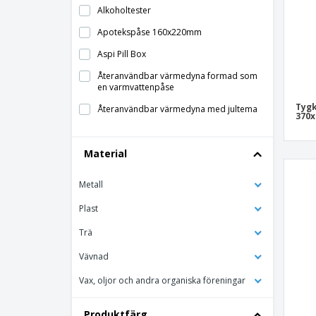
Alkoholtester
Apotekspåse 160x220mm
Aspi Pill Box
Återanvändbar värmedyna formad som
en varmvattenpåse
Tygk
Återanvändbar värmedyna med jultema
370
Behållare med plåster
Material
Brandfil
CORDEN värmepåse
Metall
ERIC solkräm
Plast
EVA första hjälpen kit
Trä
FLASHMER nödhammare
Vävnad
Fodral Till Vaccinationskort
Vax, oljor och andra organiska föreningar
Första hjälpen-låda
Glasögonram
Produktfärg