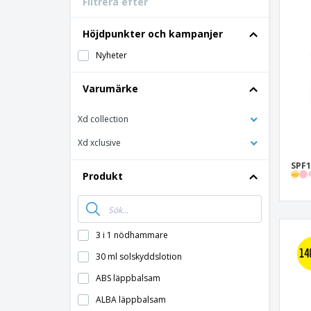
Filtrera efter
Bonuskort
T-shirt
Höjdpunkter och kampanjer
Magneter
Nyheter
Vinyl-Banderoll
Varumärke
Xd collection
Xd xclusive
SPF1
Produkt
3 i 1 nödhammare
30 ml solskyddslotion
ABS läppbalsam
ALBA läppbalsam