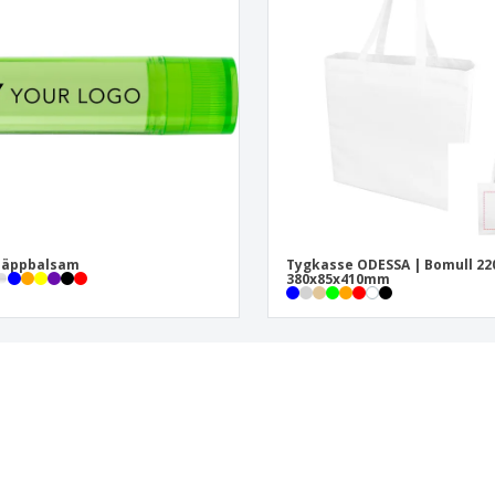
läppbalsam
Tygkasse ODESSA | Bomull 22
380x85x410mm
er om Friskvård
du att marknadsföra ditt varumärke i en mässa, annonsera ditt kommande evenemang eller beställa 