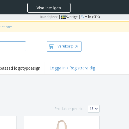
Visa inte igen
Kundtjänst
|
Sverige |
SV
kr (SEK)
rint.com
Varukorg
(0)
Logga in / Registrera dig
passad logotypdesign
dpunkter och
panjer
irts och pikéer
deri
uftsverksamhet
Produkter per sida:
ete hemifrån
tlådor