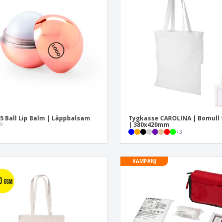
Utställare
Medaljer
Per
Affischer
Eten en snoep
Ekol
Resväskor och
Skrivaretiketter
Böck
ryggsäckar
5 Ball Lip Balm | Läppbalsam
Tygkasse CAROLINA | Bomull 
| 380x420mm
+
3
KAMPANJ