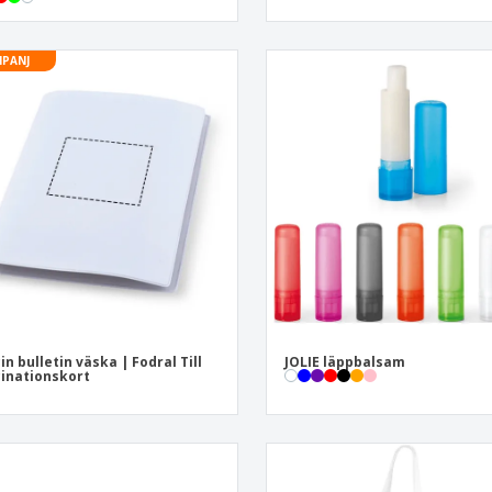
PANJ
in bulletin väska | Fodral Till
JOLIE läppbalsam
inationskort