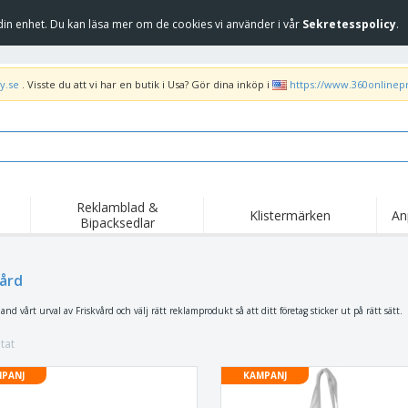
in enhet. Du kan läsa mer om de cookies vi använder i vår
Sekretesspolicy
.
y.se
. Visste du att vi har en butik i Usa? Gör dina inköp i
https://www.360onlinep
Reklamblad &
Klistermärken
An
Bipacksedlar
Höj
Trend
Nya produkter
kam
Flagga, Ceremoniella
vård
Banderoll
T-sh
flagga och Guidons
Matserviceutrustning
Roll-ups
Bro
and vårt urval av Friskvård och välj rätt reklamprodukt så att ditt företag sticker ut på rätt sätt.
och tillbehör
Hemleverans och
Engångsartiklar
Fril
takeaway
tat
Klistermärken, vinyler
Armbandsur
Arb
och affischer
PANJ
KAMPANJ
trofékoppar och
Huvtröjor
Frak
troféer