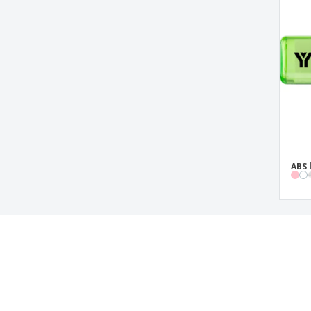
Tygkasse NEPAX | Bomull | 380x420mm
Tygkasse NETFOLDABLE | Bomull |
400x400mm
Tygkasse NEVADA | Bomull 100g |
380x420mm
Tygkasse NINGBO | Bomull 320g |
470x110x305mm
Tygkasse ODESSA | Bomull 220g |
380x85x410mm
ABS 
Tygkasse PERU | Bomull 180g |
380x420mm
Tygkasse PONKAL | Bomull | 370x410mm
Tygkasse SILTEX | Bomull | 370x410mm
Tygkasse TARLAM | Bomull | 350x400mm
Tygkasse TROBAX | Bomull | 410x450mm
Läs m
UV-C sterilisatorbox
Planerar 
Varm/kall-kompress