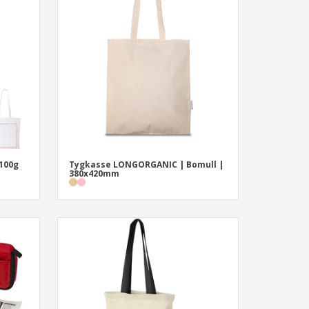
sonaliserade gåvor
ogiska produkter
er och kataloger
100g
Tygkasse LONGORGANIC | Bomull |
380x420mm