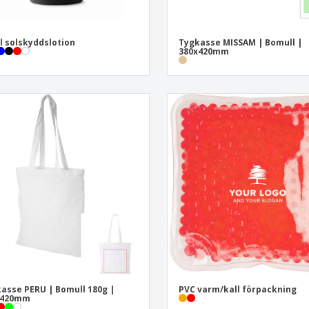
l solskyddslotion
Tygkasse MISSAM | Bomull |
380x420mm
asse PERU | Bomull 180g |
PVC varm/kall förpackning
x420mm