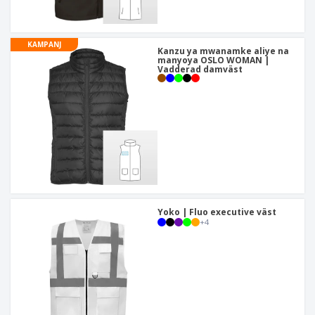
KAMPANJ
Kanzu ya mwanamke aliye na
manyoya OSLO WOMAN |
Vadderad damväst
Yoko | Fluo executive väst
+
4