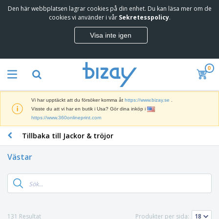
Den här webbplatsen lagrar cookies på din enhet. Du kan läsa mer om de
cookies vi använder i vår
Sekretesspolicy
.
Visa inte igen
0
Vi har upptäckt att du försöker komma åt
https://www.bizay.se
.
Visste du att vi har en butik i Usa? Gör dina inköp i
https://www.360onlineprint.com
Tillbaka till Jackor & tröjor
Västar
131 Resultat
Produkter per sida: