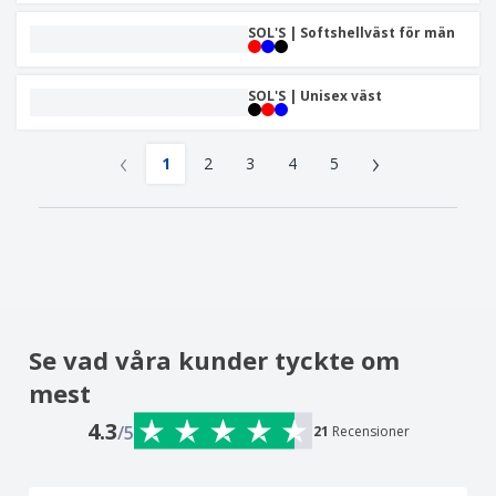
SOL'S | Softshellväst för män
SOL'S | Unisex väst
‹
›
1
2
3
4
5
Se vad våra kunder tyckte om
mest
4.3
/5
21
Recensioner