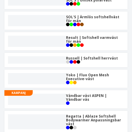
SOL'S | Unisex polarväst
SOL'S | Ärmlös softshellväst
för män
Result | Softshell varmväst
för män
Russell | Softshell herrväst
Yoko | Fluo Open Mesh
Executive-väst
KAMPANJ
Vändbar väst ASPEN |
Vändbar väs
Regatta | Ablaze Softshell
Bodywarmer Anpassningsbar
väst