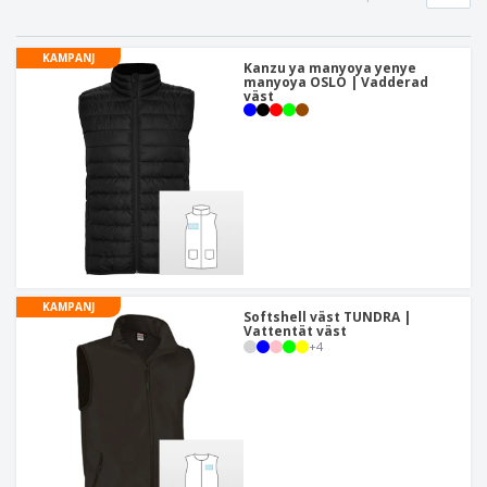
KAMPANJ
Kanzu ya manyoya yenye
manyoya OSLO | Vadderad
väst
KAMPANJ
Softshell väst TUNDRA |
Vattentät väst
+
4