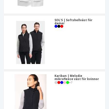
SOL'S | Softshellväst för
damer
Kariban | Melodie
mikrofleece väst för kvinnor
+
7