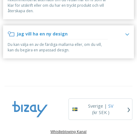
r
i
t
t
ä
klar för utskrift eller om du har en tryckt produkt och vill
a
e
ä
d
återskapa den.
l
r
F
l
e
i
ö
l
r
a
r
a
l
p
r
Jag vill ha en ny design
H
a
e
a
c
Du kan välja en av de färdiga mallarna eller, om du vill,
n
k
kan du begära en anpassad design.
d
n
A
l
i
l
a
n
l
e
g
a
f
Logga in /
p
t
Registrera
r
e
dig
o
r
d
t
u
e
Kundtjänst
›
k
m
Sverige |
SV
t
a
(kr SEK )
e
r
Whistleblowing Kanal