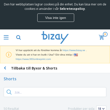
Den här webbplatsen lagrar cookies på din enhet. Du kan läsa mer om de
cookies vi använder i vår
Sekretesspolicy
.
Visa inte igen
0
Vi har upptäckt att du försöker komma åt
https://www.bizay.se
.
Visste du att vi har en butik i Usa? Gör dina inköp i
https://www.360onlineprint.com
Tillbaka till Byxor & Shorts
Shorts
50 Resultat
Produkter per sida: