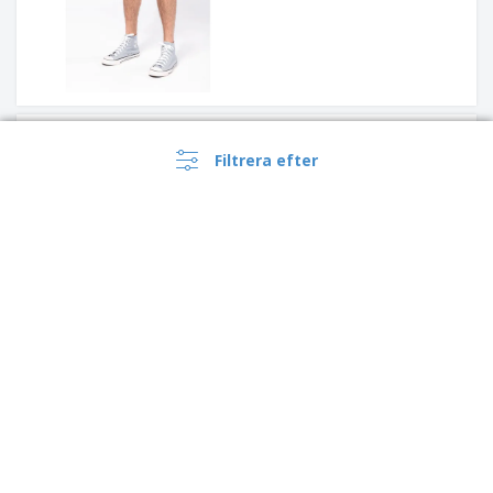
Skinni Fit | Shorts i
tartanmotiv
Filtrera efter
Front Row | Stretchshorts för
kvinnor