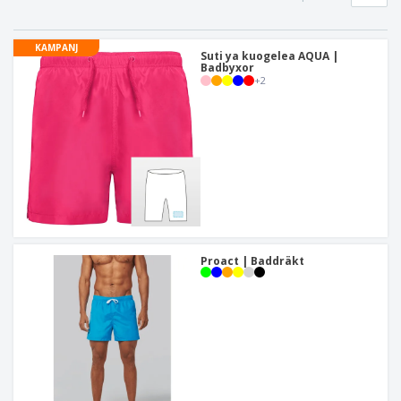
KAMPANJ
Suti ya kuogelea AQUA |
Badbyxor
+
2
Proact | Baddräkt