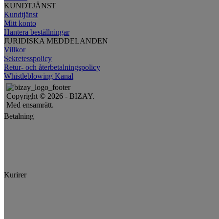
KUNDTJÄNST
Kundtjänst
Mitt konto
Hantera beställningar
JURIDISKA MEDDELANDEN
Villkor
Sekretesspolicy
Retur- och återbetalningspolicy
Whistleblowing Kanal
Copyright © 2026 - BIZAY.
Med ensamrätt.
Betalning
Kurirer