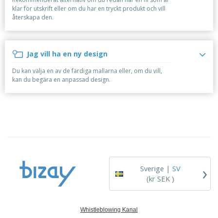
r
i
t
t
ä
klar för utskrift eller om du har en tryckt produkt och vill
a
e
ä
d
återskapa den.
l
r
F
l
e
i
ö
l
r
a
r
a
l
p
r
Jag vill ha en ny design
H
a
e
a
c
Du kan välja en av de färdiga mallarna eller, om du vill,
n
k
kan du begära en anpassad design.
d
n
A
l
i
l
a
n
l
e
g
a
f
Logga in /
p
t
Registrera
r
e
dig
o
r
d
t
u
e
Kundtjänst
›
k
m
Sverige |
SV
t
a
(kr SEK )
e
r
Whistleblowing Kanal