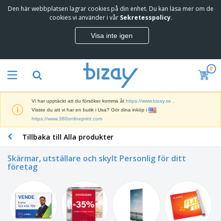
Den här webbplatsen lagrar cookies på din enhet. Du kan läsa mer om de
T
cookies vi använder i vår
Sekretesspolicy
.
o
p
Visa inte igen
p
M
s
a
ä
r
l
0
k
j
R
n
a
e
a
r
k
d
e
Vi har upptäckt att du försöker komma åt
https://www.bizay.se
.
l
s
S
Visste du att vi har en butik i Usa? Gör dina inköp i
a
f
k
https://www.360onlineprint.com
m
ö
ä
p
r
Tillbaka till Alla produkter
r
r
i
K
m
o
n
o
a
d
Skärmar, utställare och skylt Personlig för ditt
g
n
r
företag
u
s
t
o
k
V
m
o
c
t
ä
a
r
h
e
s
t
s
U
r
k
e
m
t
K
o
r
a
s
l