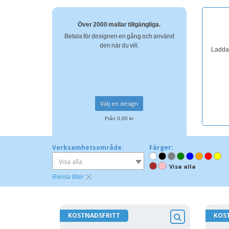
Över 2000 mallar tillgängliga.
Betala för designen en gång och använd
den när du vill.
Ladda 
Välj en design
Från 0,00 kr
Verksamhetsområde:
Färger:
Visa alla
Visa alla
Rensa filter
KOSTNADSFRITT
KOS