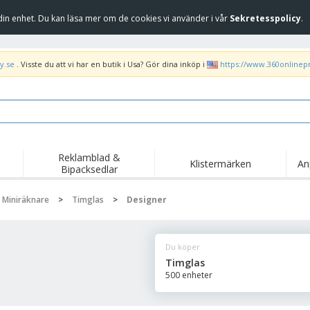
in enhet. Du kan läsa mer om de cookies vi använder i vår
Sekretesspolicy
.
y.se
. Visste du att vi har en butik i Usa? Gör dina inköp i
https://www.360onlinep
Reklamblad &
Klistermärken
An
Bipacksedlar
 Miniräknare
>
Timglas
>
Designer
Du köper
Timglas
500 enheter