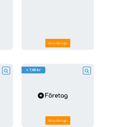
Visa design
+ 7,00 kr
Visa design