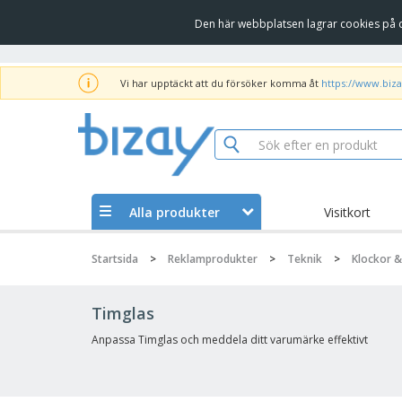
Den här webbplatsen lagrar cookies på d
Vi har upptäckt att du försöker komma åt
https://www.biza
Alla produkter
Visitkort
Startsida
>
Reklamprodukter
>
Teknik
>
Klockor &
Timglas
Anpassa Timglas och meddela ditt varumärke effektivt