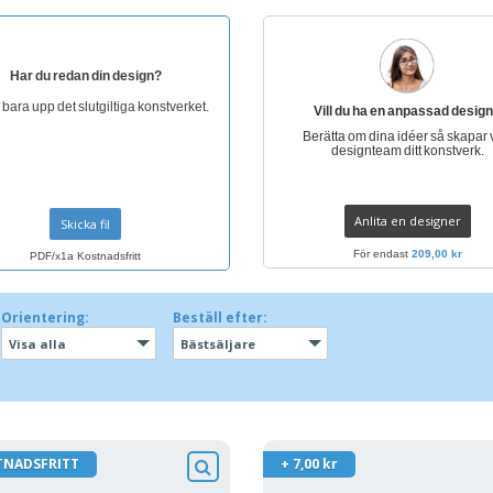
Har du redan din design?
bara upp det slutgiltiga konstverket.
Vill du ha en anpassad desig
Berätta om dina idéer så skapar 
designteam ditt konstverk.
Anlita en designer
Skicka fil
För endast
209,00 kr
PDF/x1a Kostnadsfritt
Orientering:
Beställ efter:
Visa alla
Bästsäljare
TNADSFRITT
+ 7,00 kr