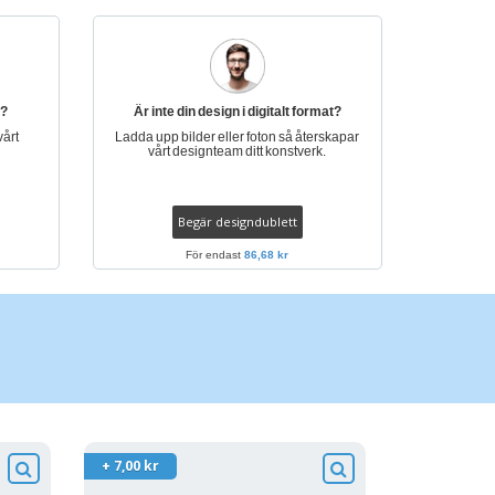
n?
Är inte din design i digitalt format?
vårt
Ladda upp bilder eller foton så återskapar
vårt designteam ditt konstverk.
Begär designdublett
För endast
86,68 kr
+ 7,00 kr