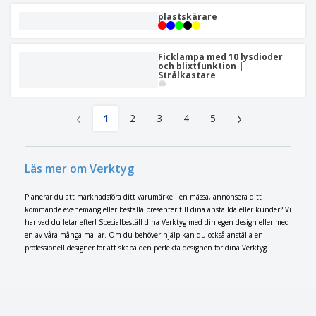
plastskärare
Ficklampa med 10 lysdioder
och blixtfunktion |
Strålkastare
‹
›
1
2
3
4
5
Läs mer om Verktyg
Planerar du att marknadsföra ditt varumärke i en mässa, annonsera ditt
kommande evenemang eller beställa presenter till dina anställda eller kunder? Vi
har vad du letar efter! Specialbeställ dina Verktyg med din egen design eller med
en av våra många mallar. Om du behöver hjälp kan du också anställa en
professionell designer för att skapa den perfekta designen för dina Verktyg.