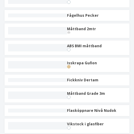
Fågelhus Pecker
Måttband 2mtr
ABS BMI måttband
Isskrapa Guñon
Fickkniv Dertam
Måttband Grade 3m
Flasköppnare Nivå Nudok
Vikstock i glasfiber