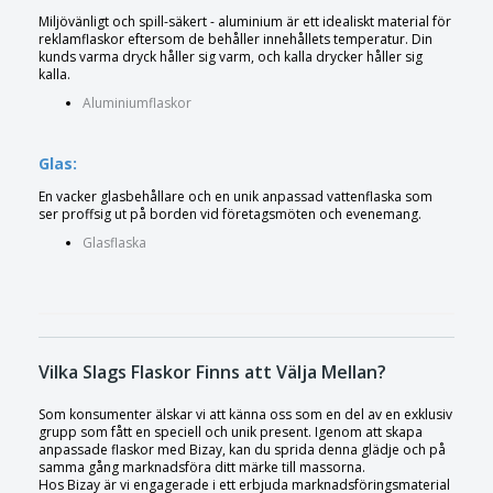
Miljövänligt och spill-säkert - aluminium är ett idealiskt material för
reklamflaskor eftersom de behåller innehållets temperatur. Din
kunds varma dryck håller sig varm, och kalla drycker håller sig
kalla.
Aluminiumflaskor
Glas:
En vacker glasbehållare och en unik anpassad vattenflaska som
ser proffsig ut på borden vid företagsmöten och evenemang.
Glasflaska
Vilka Slags Flaskor Finns att Välja Mellan?
Som konsumenter älskar vi att känna oss som en del av en exklusiv
grupp som fått en speciell och unik present. Igenom att skapa
anpassade flaskor med Bizay, kan du sprida denna glädje och på
samma gång marknadsföra ditt märke till massorna.
Hos Bizay är vi engagerade i ett erbjuda marknadsföringsmaterial