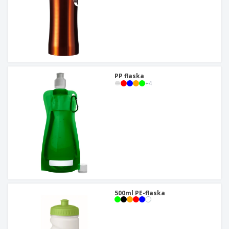
PP flaska
+
4
500ml PE-flaska