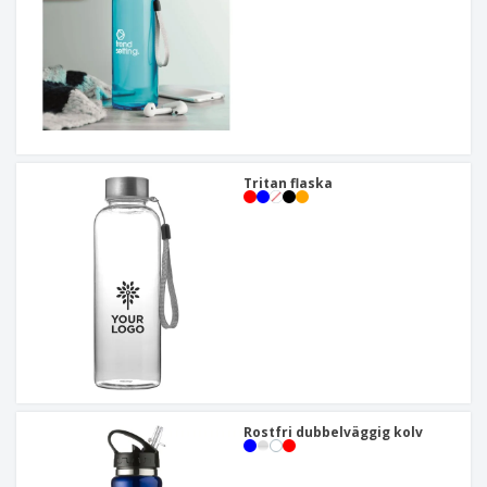
Tritan flaska
Rostfri dubbelväggig kolv