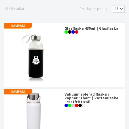
151 Resultat
Produkter per sida:
KAMPANJ
Glasflaska 430ml | Glasflaska
KAMPANJ
Vakuumisolerad flaska i
koppar "Thor" | Vattenflaska
i rostfritt stål