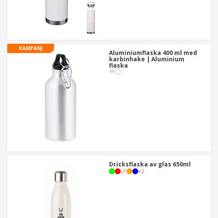
KAMPANJ
Aluminiumflaska 400 ml med
karbinhake | Aluminium
flaska
Dricksflaska av glas 650ml
+
2