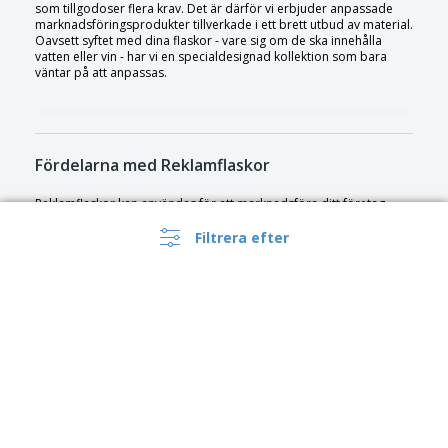
som tillgodoser flera krav. Det är därför vi erbjuder anpassade
marknadsföringsprodukter tillverkade i ett brett utbud av material.
Oavsett syftet med dina flaskor - vare sig om de ska innehålla
vatten eller vin - har vi en specialdesignad kollektion som bara
väntar på att anpassas.
Fördelarna med Reklamflaskor
Reklamflaskor kan användas för att marknadsföra ditt företag,
tjänst eller evenemang. Med våra tjänster kan du kvickt skapa
högkvalitativa, skräddarsydda flaskor som är lika unika som ditt
Filtrera efter
företag. Vårt breda sortiment med designer ger oändligt med val,
och du kan även ladda upp din egen design för en skräddarsydd
touch. Få en anpassad flaska med din egen speciella design eller
en vattenflaska med logga för marknadsföringsevent.
Flaskans praktiskhet gör dem till väldigt populära
marknadsföringsverktyg. De är portabla, återanvändningsbara
och presentera din företagsinformation för en stor publik.
Eftersom Bizays reklamflaskor är anpassningsbara, kan du
utforma dem på specifika sätt för att nå din målgrupp. Detta kan
inkludera användning av olika designer, färger och typsnitt. Du kan
lägga till din logotyp eller slogan för att förbättra
märkesigenkänning eller som påminnelse från ett företagsevent.