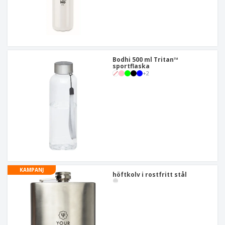
Bodhi 500 ml Tritan™
sportflaska
+
2
KAMPANJ
höftkolv i rostfritt stål