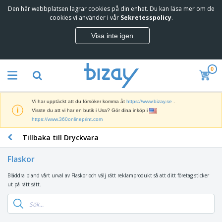
Den här webbplatsen lagrar cookies på din enhet. Du kan läsa mer om de
cookies vi använder i vår
Sekretesspolicy
.
Visa inte igen
0
Vi har upptäckt att du försöker komma åt
https://www.bizay.se
.
Visste du att vi har en butik i Usa? Gör dina inköp i
https://www.360onlineprint.com
Tillbaka till Dryckvara
Flaskor
Bläddra bland vårt urval av Flaskor och välj rätt reklamprodukt så att ditt företag sticker
ut på rätt sätt.