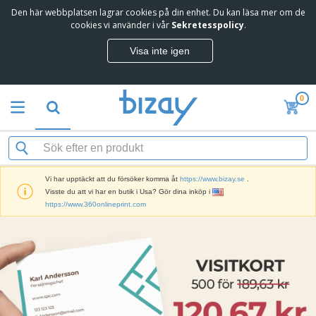
Den här webbplatsen lagrar cookies på din enhet. Du kan läsa mer om de
cookies vi använder i vår
Sekretesspolicy
.
Visa inte igen
0
Vi har upptäckt att du försöker komma åt
https://www.bizay.se
.
Visste du att vi har en butik i Usa? Gör dina inköp i
https://www.360onlineprint.com